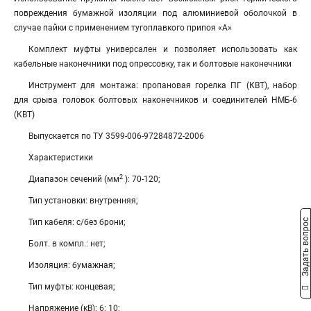
повреждения бумажной изоляции под алюминиевой оболочкой в
случае пайки с применением тугоплавкого припоя «А»
Комплект муфты универсален и позволяет использовать как
кабельные наконечники под опрессовку, так и болтовые наконечники
Инструмент для монтажа: пропановая горелка ПГ (КВТ), набор
для срыва головок болтовых наконечников и соединителей НМБ-6
(КВТ)
Выпускается по ТУ 3599-006-97284872-2006
Характеристики
2
Диапазон сечений (мм
): 70-120;
Тип установки: внутренняя;
Задать вопрос
Тип кабеля: с/без брони;
Болт. в компл.: нет;
Изоляция: бумажная;
Тип муфты: концевая;
Напряжение (кВ): 6; 10;