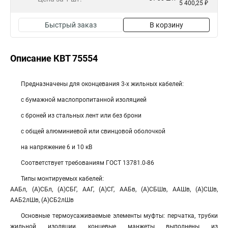
5 400,25 ₽
Быстрый заказ
В корзину
Описание КВТ 75554
Предназначены для оконцевания 3-х жильных кабелей:
с бумажной маслопропитанной изоляцией
с броней из стальных лент или без брони
с общей алюминиевой или свинцовой оболочкой
на напряжение 6 и 10 кВ
Соответствует требованиям ГОСТ 13781.0-86
Типы монтируемых кабелей:
ААБл, (А)СБл, (А)СБГ, ААГ, (А)СГ, ААБв, (А)СБШв, ААШв, (А)СШв,
ААБ2лШв, (А)СБ2лШв
Основные термоусаживаемые элементы муфты: перчатка, трубки
жильной изоляции, концевые манжеты выполнены из