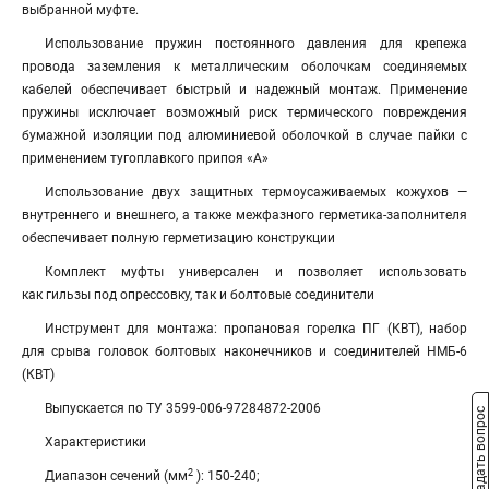
выбранной муфте.
Использование пружин постоянного давления для крепежа
провода заземления к металлическим оболочкам соединяемых
кабелей обеспечивает быстрый и надежный монтаж. Применение
пружины исключает возможный риск термического повреждения
бумажной изоляции под алюминиевой оболочкой в случае пайки с
применением тугоплавкого припоя «А»
Использование двух защитных термоусаживаемых кожухов —
внутреннего и внешнего, а также межфазного герметика-заполнителя
обеспечивает полную герметизацию конструкции
Комплект муфты универсален и позволяет использовать
как гильзы под опрессовку, так и болтовые соединители
Инструмент для монтажа: пропановая горелка ПГ (КВТ), набор
для срыва головок болтовых наконечников и соединителей НМБ-6
(КВТ)
Выпускается по ТУ 3599-006-97284872-2006
Задать вопрос
Характеристики
2
Диапазон сечений (мм
): 150-240;