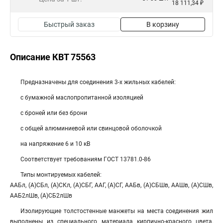
18 111,34 ₽
Быстрый заказ
В корзину
Описание КВТ 75563
Предназначены для соединения 3-х жильных кабелей:
с бумажной маслопропитанной изоляцией
с броней или без брони
с общей алюминиевой или свинцовой оболочкой
на напряжение 6 и 10 кВ
Соответствует требованиям ГОСТ 13781.0-86
Типы монтируемых кабелей:
ААБл, (А)СБл, (А)СКл, (А)СБГ, ААГ, (А)СГ, ААБв, (А)СБШв, ААШв, (А)СШв,
ААБ2лШв, (А)СБ2лШв
Изолирующие толстостенные манжеты на места соединения жил
выполнены из специального материала кирпично-красного цвета,