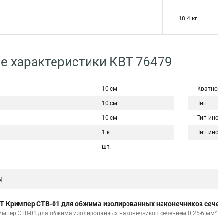
18.4 кг
е характеристики КВТ 76479
10 см
Кратно
10 см
Тип
10 см
Тип ин
1 кг
Тип ин
шт.
ы
Т Кримпер CTB-01 для обжима изолированных наконечников сече
импер CTB-01 для обжима изолированных наконечников сечением 0.25-6 мм²