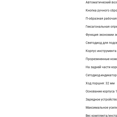
Автоматический воз
Кнопка ручного сбр
П-образная рабочая
Гексагональная опр
Функция экономии э
Светодиод для подс
Корпус инструмента
Прорезиненные нож
На задней части ко
Сетодиод-индикатор
Ход поршня: 32 мм
Основание корпуса 
Зарядное устройство
Максимальное усилие
Вес комплекта/инстр