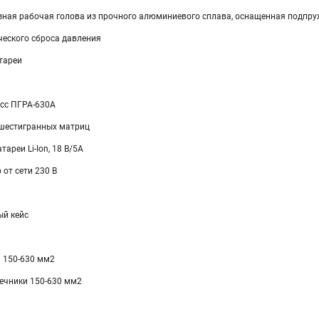
зная рабочая голова из прочного алюминиевого сплава, оснащенная подп
еского сброса давления
тареи
сс ПГРА-630А
 шестигранных матриц
ареи Li-Ion, 18 В/5А
 от сети 230 В
й кейс
 150-630 мм2
ечники 150-630 мм2