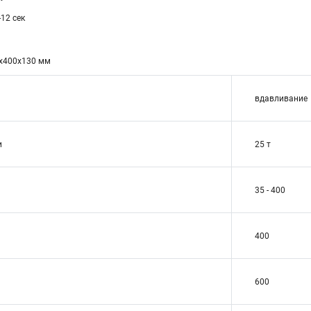
12 сек
0х400х130 мм
вдавливание
и
25 т
35 - 400
400
600