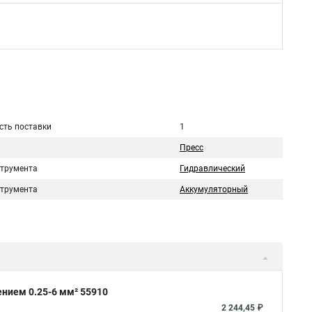
сть поставки
1
Пресс
струмента
Гидравлический
струмента
Аккумуляторный
нием 0.25-6 мм² 55910
2 244,45 ₽