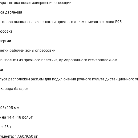
врат штока после завершения операции
оса давления
 голова выполнена из легкого и прочного алюминиевого сплава В95
ессовка
нергии
ветки рабочей зоны опрессовки
 выполнен из прочного пластика, армированного стекловолокном
ки
рпуса расположен разъем для подключения ручного пульта дистанционного у
 заряда батареи
105х295 мм
 на 14.4–18 вольт
: 25 т
умента: 17.60/9.50 кг