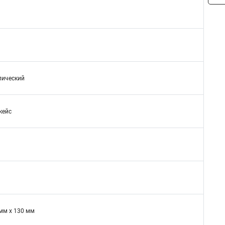
лический
кейс
 мм x 130 мм