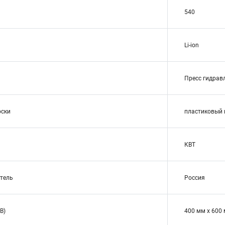
540
Li-ion
Пресс гидрав
оски
пластиковый 
КВТ
тель
Россия
В)
400 мм x 600