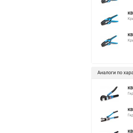
КВ
Кр
КВ
Кр
Аналоги по хар
КВ
Ги
КВ
Ги
КВ