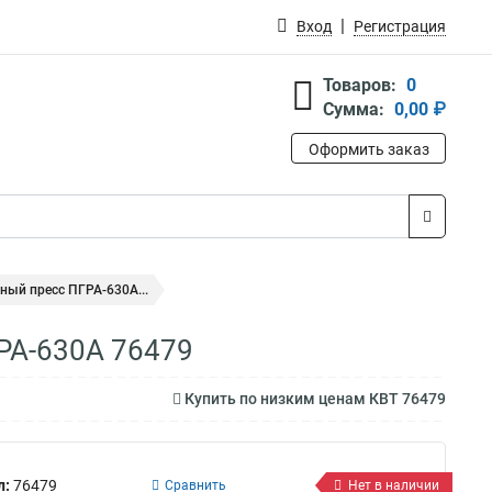
Вход
Регистрация
Товаров:
0
Сумма:
0,00 ₽
Оформить заказ
ый пресс ПГРА-630А...
РА-630А 76479
Купить по низким ценам КВТ 76479
л:
76479
Сравнить
Нет в наличии