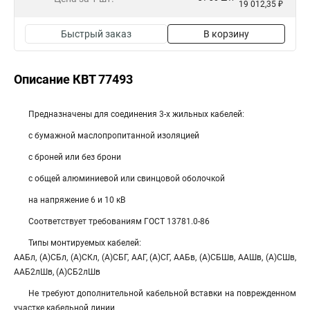
19 012,35 ₽
Быстрый заказ
В корзину
Описание КВТ 77493
Предназначены для соединения 3-х жильных кабелей:
с бумажной маслопропитанной изоляцией
с броней или без брони
с общей алюминиевой или свинцовой оболочкой
на напряжение 6 и 10 кВ
Соответствует требованиям ГОСТ 13781.0-86
Типы монтируемых кабелей:
ААБл, (А)СБл, (А)СКл, (А)СБГ, ААГ, (А)СГ, ААБв, (А)СБШв, ААШв, (А)СШв,
ААБ2лШв, (А)СБ2лШв
Не требуют дополнительной кабельной вставки на поврежденном
участке кабельной линии