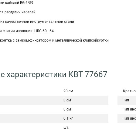
ки кабелей RG-6/59
ля разделки кабелей
 из качественной инструментальной стали
я снятия изоляции: HRC 60...64
оятка с замком-фиксатором и металлической клипсойкуртки
е характеристики КВТ 77667
20 см
Кратно
3 см
Тип
8 см
Тип ин
0.1 кг
Тип ин
шт.