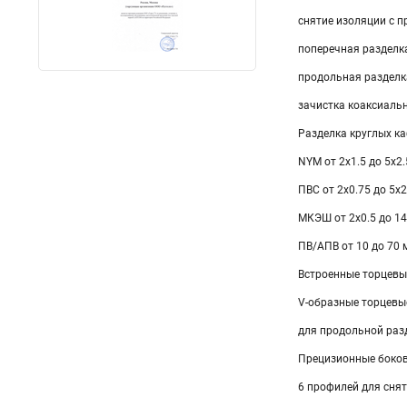
снятие изоляции с п
поперечная разделк
продольная разделка
зачистка коаксиальн
Разделка круглых к
NYM от 2х1.5 до 5х2
ПВС от 2х0.75 до 5х
МКЭШ от 2х0.5 до 1
ПВ/АПВ от 10 до 70
Встроенные торцевы
V-образные торцевы
для продольной раз
Прецизионные боков
6 профилей для снят