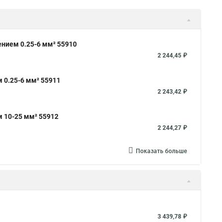
нием 0.25-6 мм² 55910
2 244,45 ₽
 0.25-6 мм² 55911
2 243,42 ₽
 10-25 мм² 55912
2 244,27 ₽
Показать больше
3 439,78 ₽