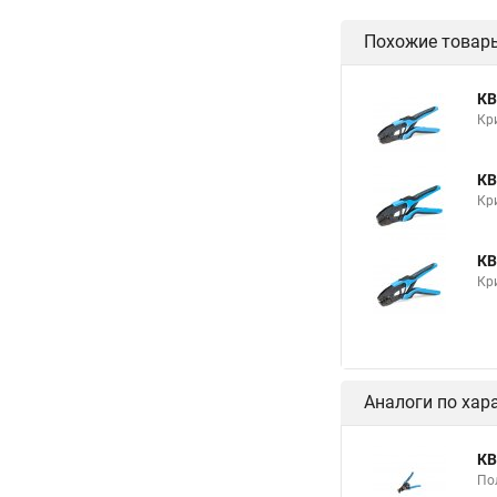
Похожие товар
КВ
Кр
КВ
Кр
КВ
Кр
Аналоги по хар
КВ
По