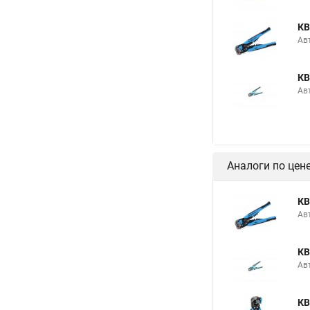
КВ
Ав
КВ
Ав
Аналоги по цен
КВ
Ав
КВ
Ав
КВ