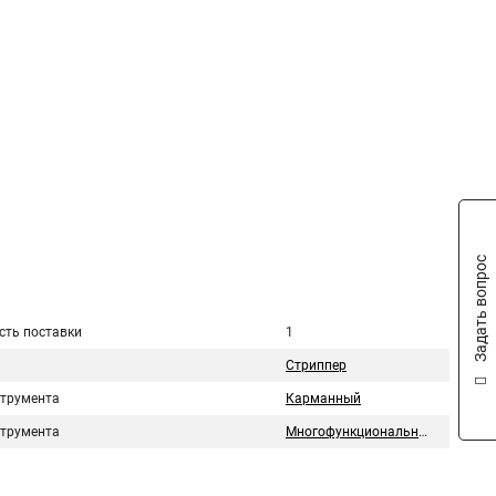
Задать вопрос
сть поставки
1
Стриппер
струмента
Карманный
струмента
Многофункциональный