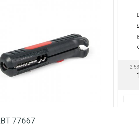
2 5
КВТ 77667