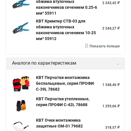
обжима втулочных
2 243,42 ₽
наконечников сечением 0.25-6
мм² 55911
КВТ Кримпер CTB-03 для
обжима втулочных
2 244,27 ₽
наконечников сечением 10-25
мм² 55912
Показать больше
Аналоги по характеристикам
КВТ Перчатки монтажника
беспальцевые, серия ПРОФИ
1 348,46 ₽
С-39L 78682
КВТ Перчатки утепленные,
серия ПРОФИ С-42L 78688
1 259,66 ₽
КВТ Очки монтажника
защитные ОМ-01 79682
318,57 ₽