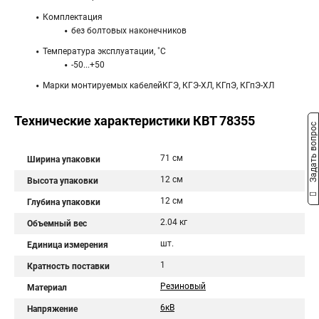
Комплектация
без болтовых наконечников
Температура эксплуатации, ˚С
-50...+50
Марки монтируемых кабелейКГЭ, КГЭ-ХЛ, КГпЭ, КГпЭ-ХЛ
Технические характеристики КВТ 78355
Задать вопрос
71 см
Ширина упаковки
12 см
Высота упаковки
12 см
Глубина упаковки
2.04 кг
Объемный вес
шт.
Единица измерения
1
Кратность поставки
Резиновый
Материал
6кВ
Напряжение