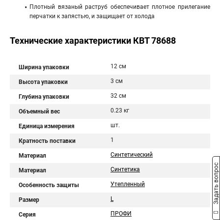
Плотный вязаный раструб обеспечивает плотное прилегание
перчатки к запястью, и защищает от холода
Технические характеристики КВТ 78688
12 см
Ширина упаковки
3 см
Высота упаковки
32 см
Глубина упаковки
0.23 кг
Объемный вес
шт.
Единица измерения
1
Кратность поставки
Синтетический
Материал
Задать вопрос
Синтетика
Материал
Утепленный
Особенность защиты
L
Размер
ПРОФИ
Серия