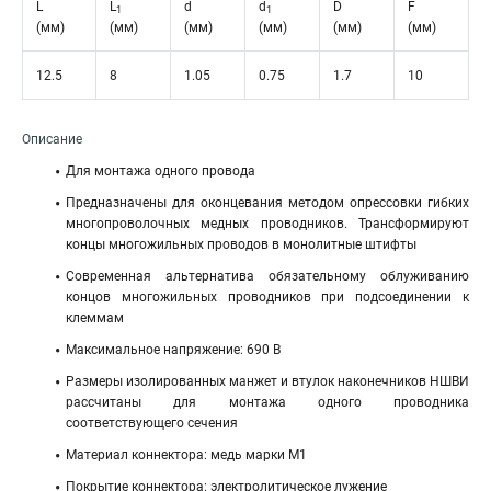
L
L
d
d
D
F
1
1
(мм)
(мм)
(мм)
(мм)
(мм)
(мм)
12.5
8
1.05
0.75
1.7
10
Описание
Для монтажа одного провода
Предназначены для оконцевания методом опрессовки гибких
многопроволочных медных проводников. Трансформируют
концы многожильных проводов в монолитные штифты
Современная альтернатива обязательному облуживанию
концов многожильных проводников при подсоединении к
клеммам
Максимальное напряжение: 690 В
Размеры изолированных манжет и втулок наконечников НШВИ
рассчитаны для монтажа одного проводника
соответствующего сечения
Материал коннектора: медь марки М1
Покрытие коннектора: электролитическое лужение