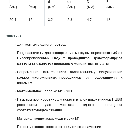
L
L
d
d
D
F
1
1
(мм)
(мм)
(мм)
(мм)
(мм)
(мм)
20.4
12
3.2
2.8
4.7
12
Описание
Для монтажа одного провода
Предназначены для оконцевания методом опрессовки гибких
многопроволочных медных проводников. Трансформируют
концы многожильных проводов в монолитные штифты
Современная альтернатива обязательному облуживанию
концов многожильных проводников при подсоединении к
клеммам
Максимальное напряжение: 690 В
Размеры изолированных манжет и втулок наконечников НШВИ
рассчитаны для монтажа одного проводника
соответствующего сечения
Материал коннектора: медь марки М1
Покрытие коннектора: электролитическое лужение