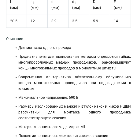
L
L
d
d
D
F
1
1
(мм)
(мм)
(мм)
(мм)
(мм)
(мм)
20.5
12
3.9
3.5
5.9
14
Описание
Для монтажа одного провода
Предназначены для оконцевания методом опрессовки гибких
многопроволочных медных проводников. Трансформируют
концы многожильных проводов в монолитные штифты
Современная альтернатива обязательному облуживанию
концов многожильных проводников при подсоединении к
клеммам
Максимальное напряжение: 690 В
Размеры изолированных манжет и втулок наконечников НШВИ
рассчитаны для монтажа одного проводника
соответствующего сечения
Материал коннектора: медь марки М1
Покрытие коннектора: электролитическое лужение