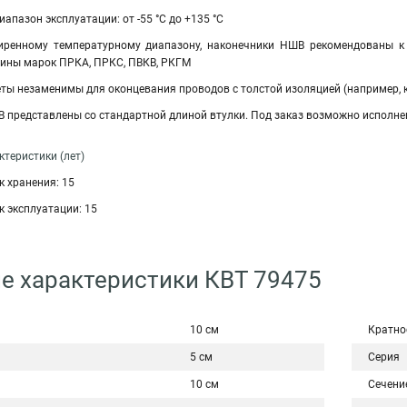
апазон эксплуатации: от -55 °C до +135 °C
иренному температурному диапазону, наконечники НШВ рекомендованы к 
зины марок ПРКА, ПРКС, ПВКВ, РКГМ
ты незаменимы для оконцевания проводов с толстой изоляцией (например, к
 представлены со стандартной длиной втулки. Под заказ возможно исполне
теристики (лет)
 хранения: 15
 эксплуатации: 15
е характеристики КВТ 79475
10 см
Кратно
5 см
Серия
10 см
Сечени