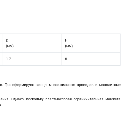
D
F
(мм)
(мм)
1.7
8
ов. Трансформируют концы многожильных проводов в монолитные
ния. Однако, поскольку пластмассовая ограничительная манжета
в