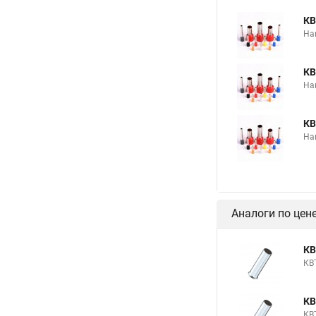
КВ
На
КВ
На
КВ
На
Аналоги по цен
КВ
КВ
КВ
КВ