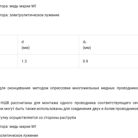
тора: медь марки М1
тора: электролитическое лужение
d
d
1
(мм)
(мм)
1.3
0.9
для оконцевания методом опрессовки многожильных медных проводник
 НШВ рассчитаны для монтажа одного проводника соответствующего сече
лки могут быть также использованы для соединения двух и более проводнико
тулку осуществляется со стороны раструба
тора: медь марки М1
ролитическое лужение