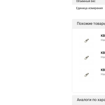
Объемный вес
Единица измерения
Похожие товар
КВ
На
КВ
На
КВ
На
Аналоги по хар