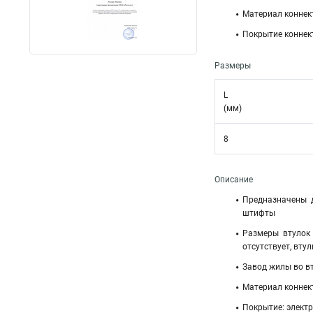
Материал коннек
Покрытие коннек
Размеры
L
(мм)
8
Описание
Предназначены 
штифты
Размеры втулок
отсутствует, вту
Завод жилы во в
Материал коннек
Покрытие: элект