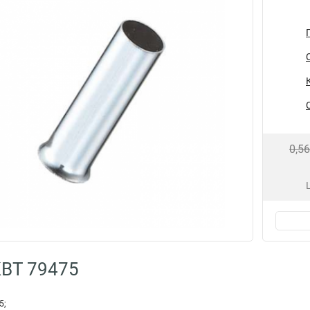
0,5
КВТ 79475
5;