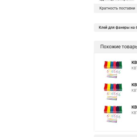
Кратность поставки
Клей для фанеры на 
Гипсовая стяжка на 
Похожие товар
КВ
КВ
КВ
КВ
КВ
КВ