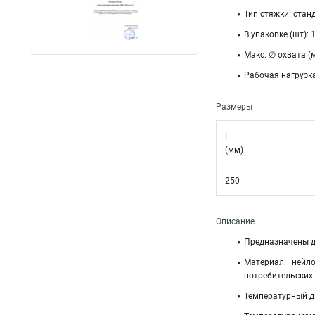
Тип стяжки: стан
В упаковке (шт): 
Макс. ∅ охвата (
Рабочая нагрузка 
Размеры
L
(мм)
250
Описание
Предназначены дл
Материал: нейл
потребительских
Температурный ди