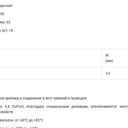
дартная
100
мм): 65
(кг): 18
W
(мм)
3.6
я крепежа и соединения в жгут кабелей и проводов
он 6.6 DuPont, благодаря специальным добавкам, обеспечивается экс
 свойств
апазон: от -60°C до +85°C