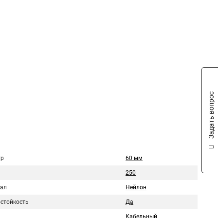
Задать вопрос
тр
60 мм
250
ал
Нейлон
стойкость
Да
Кабельный