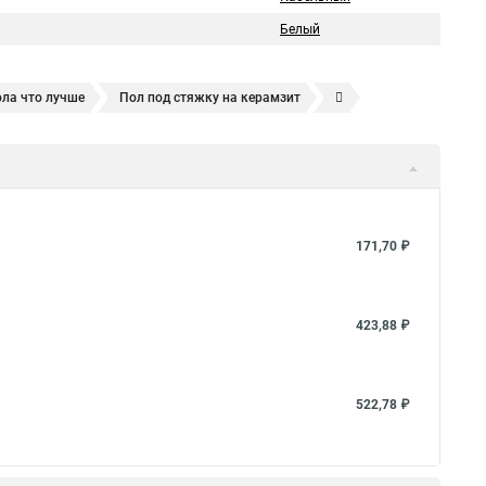
Белый
ола что лучше
Пол под стяжку на керамзит
нтная смесь купить
171,70 ₽
423,88 ₽
522,78 ₽