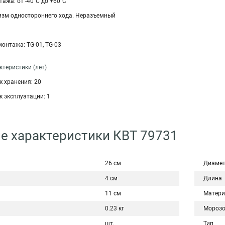
ажа: от -40°C до +60°C
зм одностороннего хода. Неразъемный
онтажа: TG-01, TG-03
теристики (лет)
 хранения: 20
 эксплуатации: 1
е характеристики КВТ 79731
26 см
Диаме
4 см
Длина
11 см
Матери
0.23 кг
Морозо
шт.
Тип