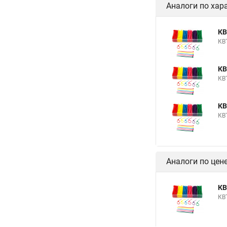
Аналоги по хар
КВ
КВ
КВ
КВ
КВ
КВ
Аналоги по цен
КВ
КВ