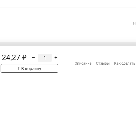
Н
24,27 ₽
–
+
Распродажа
Описание
Отзывы
Как сделать
Сотрудничество
В корзину
рах на сайте имеет
Гарантия
 проверяйте товар
Оплата
Доставка