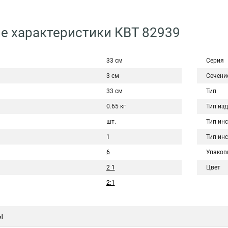
е характеристики КВТ 82939
33 см
Серия
3 см
Сечени
33 см
Тип
0.65 кг
Тип из
шт.
Тип ин
1
Тип ин
6
Упаков
2 1
Цвет
2:1
ы