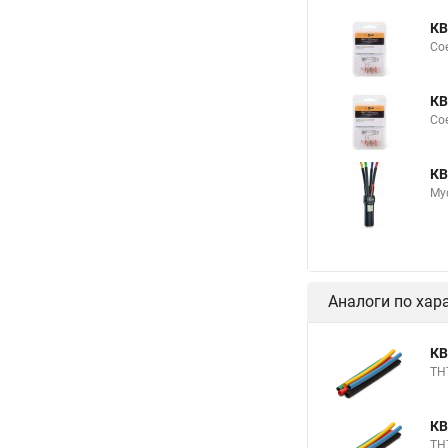
КВ
Сое
КВ
Сое
КВ
Му
Аналоги по хар
КВ
ТН
КВ
ТН