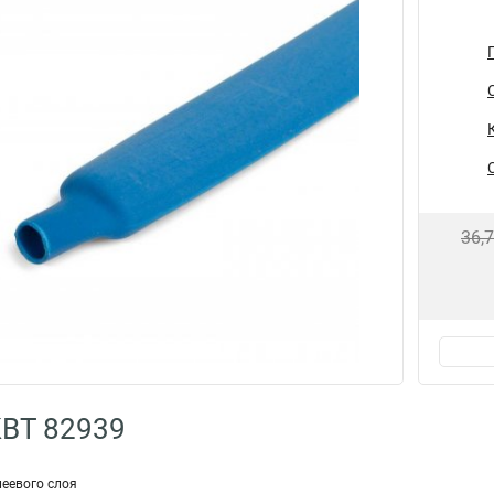
36,
КВТ 82939
леевого слоя