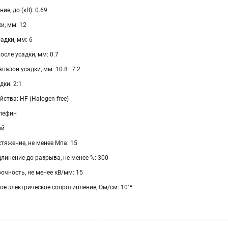
е, до (кВ): 0.69
и, мм: 12
адки, мм: 6
осле усадки, мм: 0.7
пазон усадки, мм: 10.8–7.2
ки: 2:1
ства: HF (Halogen free)
лефин
ий
тяжение, не менее Мпа: 15
линение до разрыва, не менее %: 300
очность, не менее кВ/мм: 15
е электрическое сопротивление, Ом/см: 10¹⁴