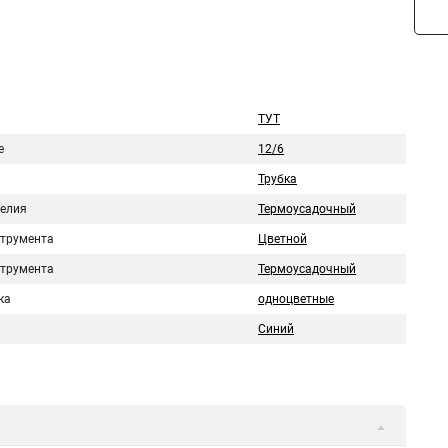
ТУТ
е
12/6
Трубка
делия
Термоусадочный
струмента
Цветной
струмента
Термоусадочный
ка
одноцветные
Синий