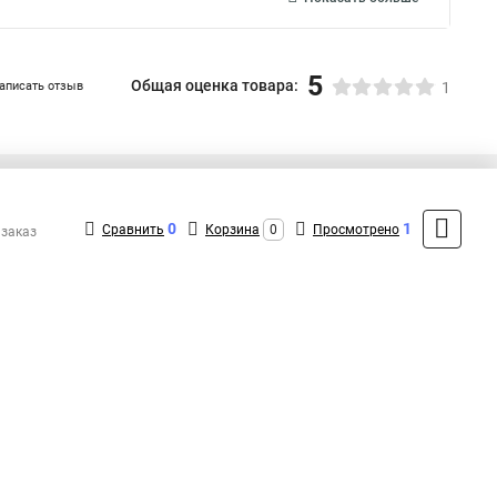
5
Общая оценка товара:
аписать отзыв
1
+7 (495) 431-16-66
Контакты
0
1
Сравнить
Корзина
0
Просмотрено
 заказ
MAX: +7 (916) 031-40-57
ShopMSK8
(Круглосуточно)
info@kvt-rus.ru
Форма обратной связи