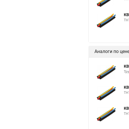
КВ
ТН
Аналоги по цен
КВ
Тр
КВ
ТН
КВ
ТН