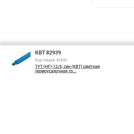
КВТ 82939
Код товара: 82939
ТУТ (HF)-12/6, син (КВТ) Цветная
В соответствии с пунктом 2 статьи 437 ГК РФ, вся информация о това
термоусадочная тр...
справочный характер и не является публичной офертой. При покупке
на наличие интересующих вас функций и характеристик.
Принимаем к оплате: