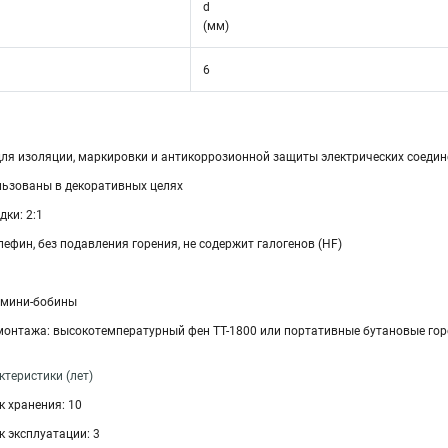
d
(мм)
6
ля изоляции, маркировки и антикоррозионной защиты электрических соедин
льзованы в декоративных целях
ки: 2:1
ефин, без подавления горения, не содержит галогенов (HF)
 мини-бобины
монтажа: высокотемпературный фен ТТ-1800 или портативные бутановые гор
теристики (лет)
 хранения: 10
 эксплуатации: 3