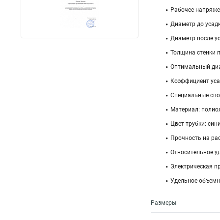
Рабочее напряжени
Диаметр до усадк
Диаметр после ус
Толщина стенки п
Оптимальный диа
Коэффициент усад
Специальные свой
Материал: полио
Цвет трубки: син
Прочность на рас
Относительное уд
Электрическая пр
Удельное объемно
Размеры