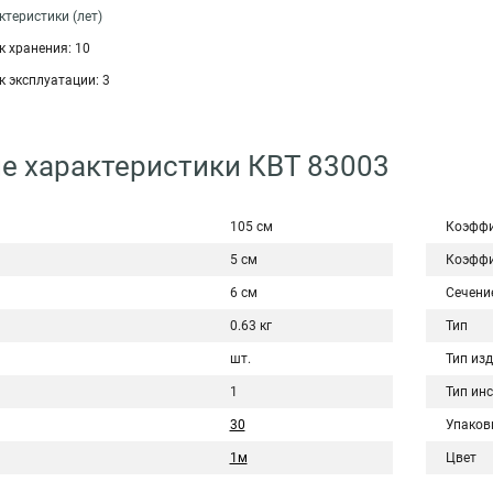
теристики (лет)
 хранения: 10
 эксплуатации: 3
е характеристики КВТ 83003
105 см
Коэффи
5 см
Коэффи
6 см
Сечени
0.63 кг
Тип
шт.
Тип из
1
Тип ин
30
Упаков
1м
Цвет