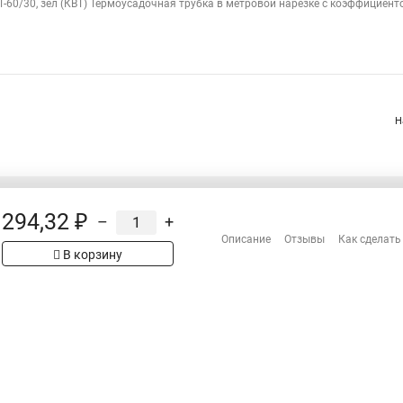
Т-60/30, зел (КВТ) Термоусадочная трубка в метровой нарезке с коэффициент
Н
294,32 ₽
–
+
Распродажа
Описание
Отзывы
Как сделать
Сотрудничество
В корзину
рах на сайте имеет
Гарантия
 проверяйте товар
Оплата
Доставка