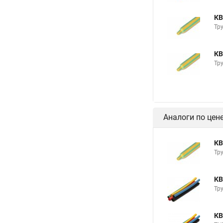
КВ
Тр
КВ
Тр
Аналоги по цен
КВ
Тр
КВ
Тр
КВ