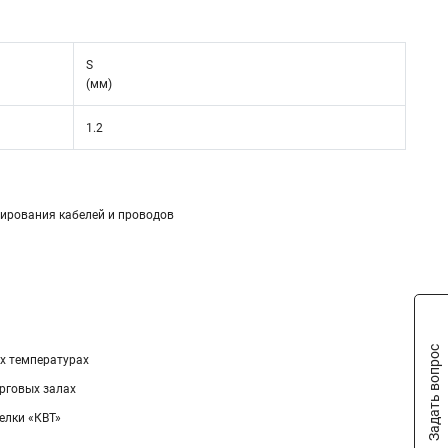
S
(мм)
1.2
ирования кабелей и проводов
Задать вопрос
х температурах
орговых залах
елки «КВТ»