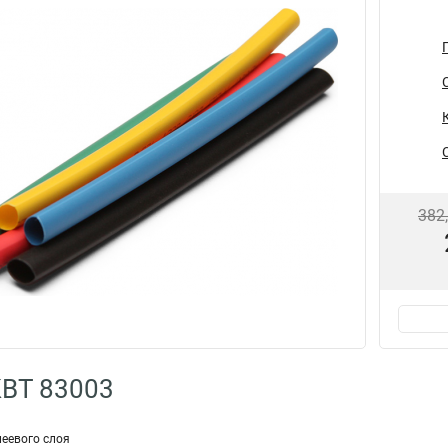
382
КВТ 83003
леевого слоя