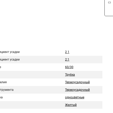
циент усадки
2 1
циент усадки
2:1
е
60/30
Трубка
делия
Термоусадочный
струмента
Термоусадочный
ка
одноцветные
Желтый