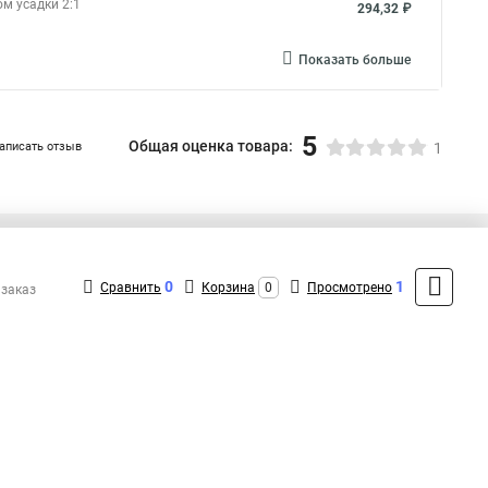
ом усадки 2:1
294,32 ₽
Показать больше
5
Общая оценка товара:
аписать отзыв
1
+7 (495) 431-16-66
Контакты
0
1
Сравнить
Корзина
0
Просмотрено
 заказ
MAX: +7 (916) 031-40-57
ShopMSK8
(Круглосуточно)
info@kvt-rus.ru
Форма обратной связи