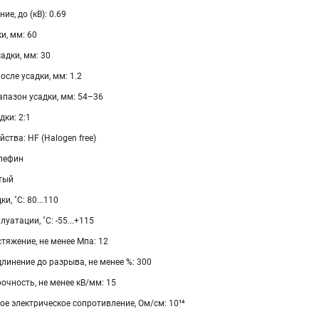
е, до (кВ): 0.69
и, мм: 60
адки, мм: 30
осле усадки, мм: 1.2
пазон усадки, мм: 54–36
ки: 2:1
ства: HF (Halogen free)
лефин
лтый
и, ˚С: 80...110
уатации, ˚С: -55...+115
тяжение, не менее Мпа: 12
линение до разрыва, не менее %: 300
очность, не менее кВ/мм: 15
е электрическое сопротивление, Ом/см: 10¹⁴