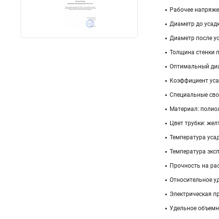
Рабочее напряжени
Диаметр до усадк
Диаметр после ус
Толщина стенки п
Оптимальный диа
Коэффициент усад
Специальные свой
Материал: полио
Цвет трубки: же
Температура усадк
Температура экспл
Прочность на рас
Относительное уд
Электрическая пр
Удельное объемно