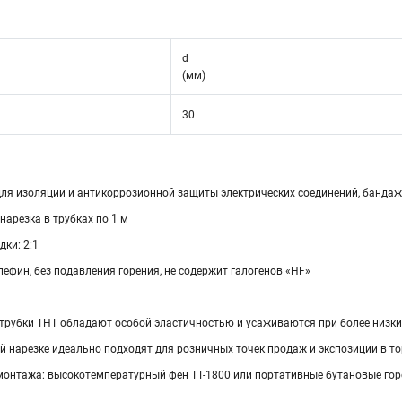
d
(мм)
30
ля изоляции и антикоррозионной защиты электрических соединений, бандаж
нарезка в трубках по 1 м
ки: 2:1
ефин, без подавления горения, не содержит галогенов «HF»
трубки ТНТ обладают особой эластичностью и усаживаются при более низки
й нарезке идеально подходят для розничных точек продаж и экспозиции в т
монтажа: высокотемпературный фен ТТ-1800 или портативные бутановые гор