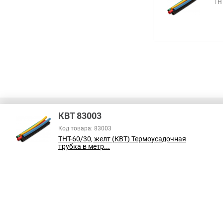
ТН
КВТ 83003
Код товара: 83003
ТНТ-60/30, желт (КВТ) Термоусадочная
В соответствии с пунктом 2 статьи 437 ГК РФ, вся информация о това
трубка в метр...
справочный характер и не является публичной офертой. При покупке
на наличие интересующих вас функций и характеристик.
Принимаем к оплате: