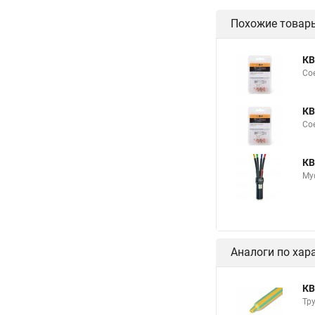
Похожие товар
КВ
Сое
КВ
Сое
КВ
Му
Аналоги по хар
КВ
Тр