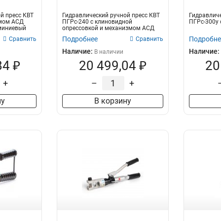
й пресс КВТ
Гидравлический ручной пресс КВТ
Гидравличе
змом АСД
ПГРс-240 с клиновидной
ПГРс-300у
миниевый
опрессовкой и механизмом АСД
Подробнее
Подробне
Сравнить
Сравнить
Наличие:
Наличие:
В наличии
84 ₽
20 499,04 ₽
20
+
–
+
ну
В корзину