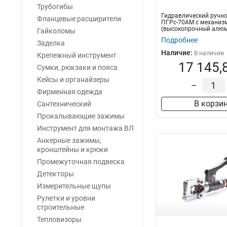
Трубогибы
Гидравлический ручно
Фланцевые расширители
ПГРс-70АМ с механи
(высокопрочный алю
Гайколомы
сплав)
Подробнее
Заделка
Наличие:
В наличии
Крепежный инструмент
17 145,
Сумки, рюкзаки и пояса
Кейсы и органайзеры
–
Фирменная одежда
В корзи
Сантехнический
Прокалывающие зажимы
Инструмент для монтажа ВЛ
Анкерные зажимы,
кронштейны и крюки
Промежуточная подвеска
Детекторы
Измерительные щупы
Рулетки и уровни
строительные
Тепловизоры