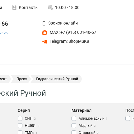
а
Контакты
10.00 - 18.00
-66
Звонок онлайн
MAX: +7 (916) 031-40-57
онок
Telegram: ShopMSK8
мент
Пресс
Гидравлический Ручной
ский Ручной
Серия
Материал
Пос
СИП
Алюмомедный
3
1
НШВИ
Медный
1
3
ТМЛс
Стальной
1
7