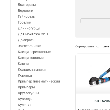
Болторезы
Вертлюги
Гайкорезы
Сечение
Горелки
630мм2
1
Длинногубцы
1000мм2
1
Для монтажа СИП
18-240мм2
1
Домкраты
400мм2
2
Заклепочники
Сортировать по:
цене
100мм2
2
Клещи переставные
120мм2
3
Клещи токовые
70мм2
3
Ключи
240мм2
5
Кольцесъемники
300мм2
7
Коронки
Кримпер пневматический
Кримперы
Круглогубцы
Кувалды
КВТ 5206
Кусачки