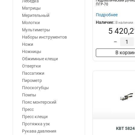
Гидравлический ручно
Лебедка
ПГР-70
Матрицы
Подробнее
Мерительный
Наличие:
Молотки
В наличии
5 420,2
Мультиметры
Наборы инструментов
–
Ножи
Ножницы
В корзи
Обжимные клещи
Отвертки
Пассатижи
Пирометр
Плоскогубцы
Помпы
Пояс монтерский
Пресс
Пресс клещи
Протяжка узк
КВТ 5824
Рукава давления