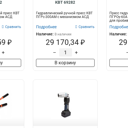
2
КВТ 69282
й пресс КВТ
Гидравлический ручной пресс КВТ
Пресс гидр
мом АСД
ПГРс-300АМ с механизмом АСД
ПГРОу-60А
для пробив
лис...
Подробнее
Подробне
Сравнить
Сравнить
Наличие:
Наличие:
В наличии
59 ₽
29 170,34 ₽
29
+
–
+
ну
В корзину