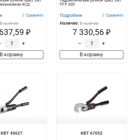
ский ручной пресс КВТ
Гидравлический ручной пресс КВТ
 механизмом АСД
ПГР-300
е
Подробнее
Сравнить
Сравнить
Наличие:
В наличии
В наличии
 637,59 ₽
7 330,56 ₽
–
+
–
+
В корзину
В корзину
КВТ 49627
КВТ 67052