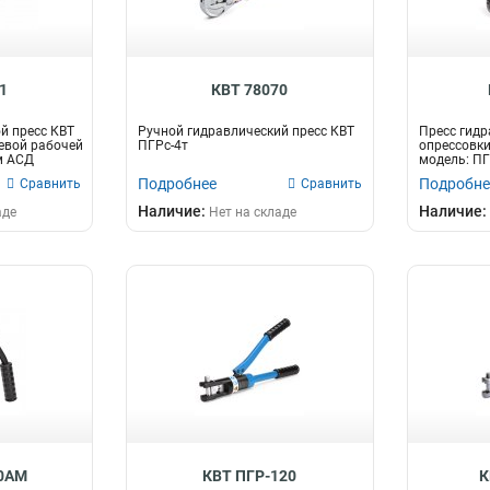
1
КВТ 78070
й пресс КВТ
Ручной гидравлический пресс КВТ
Пресс гидр
евой рабочей
ПГРс-4т
опрессовки
м АСД
модель: ПГ
Подробнее
Подробне
Сравнить
Сравнить
Наличие:
Наличие:
аде
Нет на складе
70АМ
КВТ ПГР-120
К