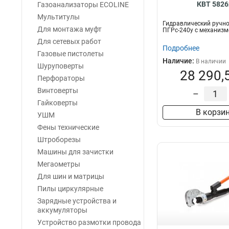
КВТ 5826
Газоанализаторы ECOLINE
Мультитулы
Гидравлический ручно
Для монтажа муфт
ПГРс-240у с механиз
Для сетевых работ
Подробнее
Газовые пистолеты
Наличие:
В наличии
Шуруповерты
28 290,
Перфораторы
Винтоверты
–
Гайковерты
В корзи
УШМ
Фены технические
Штроборезы
Машины для зачистки
Мегаометры
Для шин и матрицы
Пилы циркулярные
Зарядные устройства и
аккумуляторы
Устройство размотки провода