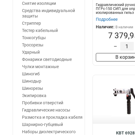
Снятие изоляции
Гидравлический ручно
ПГРс-150 СИП для оп
Средства индивидуальной
изолированных гильз 
защиты
наконечников...
Подробнее
Стриппер
Наличие:
В наличии
Тестер кабельный
7 379,9
Тонкогубцы
Тросорезы
–
Ударный
В корзи
Фонарики светодиодные
Чулки монтажные
Шиногиб
Шинодыр
Шинорезы
Экипировка
Пробивки отверстий
Гидравлические насосы
Размотка и прокладка кабеля
Шарнирно-губцевый
Наборы диэлектрического
КВТ 6928