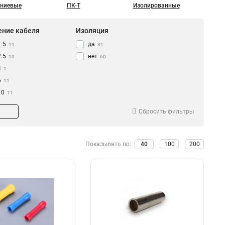
ниевые
ПК-Т
Изолированные
ение кабеля
Изоляция
1.5
да
11
31
2.5
нет
10
60
4
1
6
11
10
11
16
8
Сбросить фильтры
25
9
35
4
50
4
Показывать по:
40
100
200
70
5
95
5
120
4
150
4
185
4
240
4