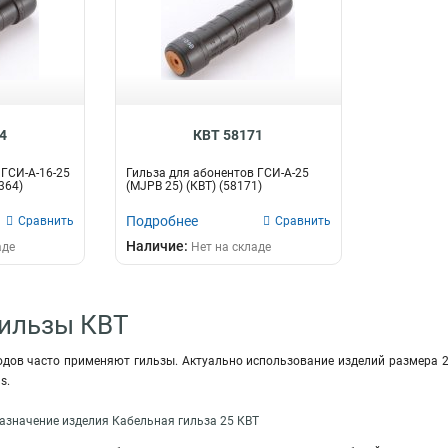
4
КВТ 58171
 ГСИ-А-16-25
Гильза для абонентов ГСИ-А-25
364)
(MJPB 25) (КВТ) (58171)
Подробнее
Сравнить
Сравнить
Наличие:
аде
Нет на складе
Гильзы КВТ
дов часто применяют гильзы. Актуально использование изделий размера 25 
s.
азначение изделия Кабельная гильза 25 КВТ