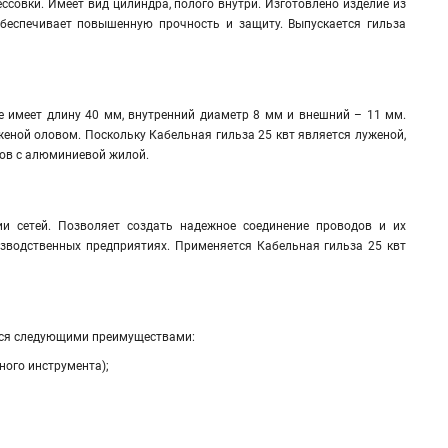
ссовки. Имеет вид цилиндра, полого внутри. Изготовлено изделие из
беспечивает повышенную прочность и защиту. Выпускается гильза
е имеет длину 40 мм, внутренний диаметр 8 мм и внешний – 11 мм.
женой оловом. Поскольку Кабельная гильза 25 квт является луженой
,
одов с алюминиевой жилой.
ии сетей. Позволяет создать надежное соединение проводов и их
изводственных предприятиях. Применяется Кабельная гильза 25 квт
ется следующими преимуществами:
ного инструмента);