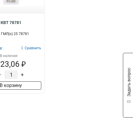
КВТ 78781
 ГМЛ(о) 25 78781
е
Сравнить
В наличии
23,06 ₽
Задать вопрос
–
+
В корзину