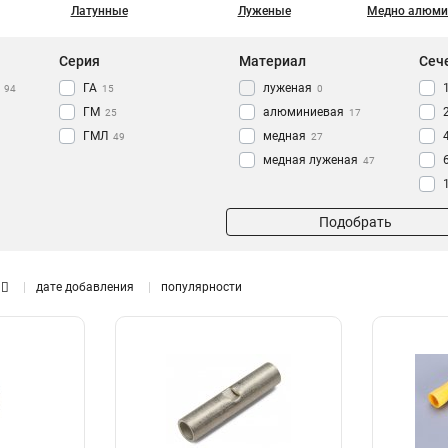
Латунные
Луженые
Медно алюми
Серия
Материал
Сеч
ГА
луженая
94
15
0
ГМ
алюминиевая
25
17
ГМЛ
медная
49
27
медная луженая
47
Подобрать
дате добавления
популярности