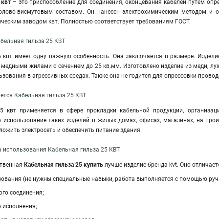
 квт
– это приспособление для соединения, оконцевания кабелей путем опре
олово-висмутовым составом. Он нанесен электрохимическим методом и о
ческим заводом квт. Полностью соответствует требованиям ГОСТ.
бельная гильза 25 КВТ
 квт имеет одну важную особенность. Она заключается в размере. Издели
 медными жилами с сечением до 25 кв.мм. Изготовлено изделие из меди, лу
ьзования в агрессивных средах. Также она не годится для опрессовки пров
уется Кабельная гильза 25 КВТ
5 квт применяется в сфере прокладки кабельной продукции, организац
о использование таких изделий в жилых домах, офисах, магазинах, на про
оложить электросеть и обеспечить питание здания.
 использования Кабельная гильза 25 КВТ
ственная
Кабельная гильза 25 купить
лучше изделие бренда kvt. Оно отлича
зования (не нужны специальные навыки, работа выполняется с помощью руч
ого соединения;
о исполнения;