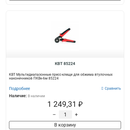
3х100
Матрица
1
293
6.5х150
3
3.5х100
1
46х90
1
46х72
1
46х55
1
138х138
1
92х92
1
80х80
1
КВТ 85224
46х46
1
КВТ Мультидиапазонные пресс-клещи для обжима втулочных
25х25
1
наконечников ПКВк-6м 85224
22х30
1
Подробнее
Сравнить
22х22
1
Наличие:
В наличии
72х72
1
1 249,31 ₽
50х50
1
68х68
1
–
+
147х96х39
2
В корзину
165х20х83
2