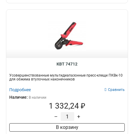
69х48х63
2
2х100
2
1х80
2
5.5х125
2
4.0х100
2
280х125х50
4
КВТ 74712
Усовершенствованные мультидиапазонные пресс-клещи ПКВк-10
для обжима втулочных наконечников
Подробнее
Сравнить
Наличие:
В наличии
1 332,24 ₽
–
+
В корзину