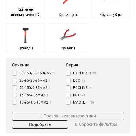
Кримпер
пневматический
Кримперы
Круглогубцы
Кувалды
Кусачки
Сечение
Серия
50-150/50-150мм2
EXPLORER
1
35
25-95/25-95мм2
ECO
1
11
50-150/6-35мм2
ECOLINE
1
21
16-95/4-35мм2
NEO
1
41
16-95/1.5-10мм2
МАСТЕР
1
139
25-150/25-150мм2
«Вольтмастер»
Размер
Тип
2
1
Показать характеристики
4-35/4-35мм2
PROLINE
2
104
60х170х210
Автоклемма
1
16
Сбросить фильтры
Подобрать
16-95/16-95мм2
PROFESSIONAL
2
45
100х110х15
Кувалда
1
2
11-55мм2
«CutPro»
1
7
76х61х148
Скоба
1
5