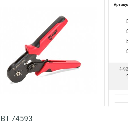
Артику
1 9
КВТ 74593