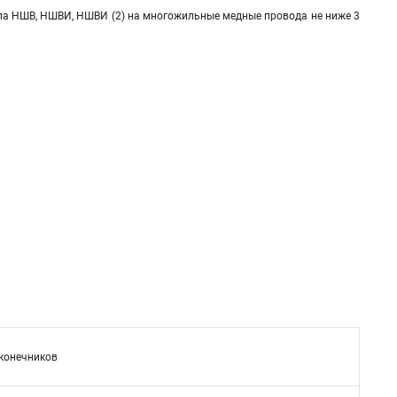
па НШВ, НШВИ, НШВИ (2) на многожильные медные провода не ниже 3
конечников