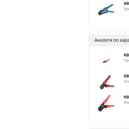
КВ
Кр
Аналоги по хар
КВ
Пр
КВ
Ус
КВ
Ун