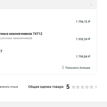
1 796,72 ₽
чных наконечников 74712
тулочных наконечников
1 332,24 ₽
27
1 790,84 ₽
Показать больше
5
Общая оценка товара:
аписать отзыв
1