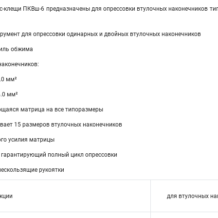
с-клещи ПКВш-6 предназначены для опрессовки втулочных наконечников ти
румент для опрессовки одинарных и двойных втулочных наконечников
иль обжима
наконечников:
.0 мм²
.0 мм²
щаяся матрица на все типоразмеры
вает 15 размеров втулочных наконечников
го усилия матрицы
 гарантирующий полный цикл опрессовки
ескользящие рукоятки
кции
для втулочных на