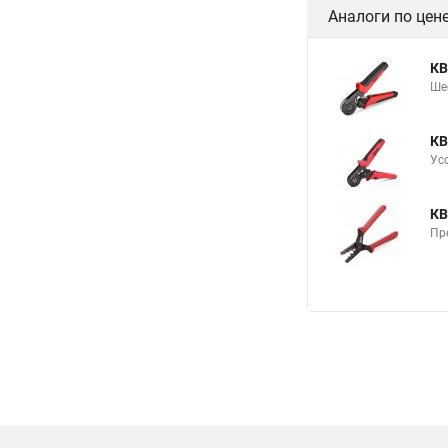
Аналоги по цен
КВ
Ше
КВ
Ус
КВ
Пр