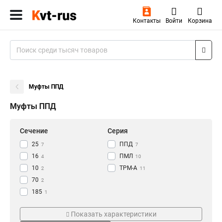
Контакты
Войти
Корзина
Муфты ППД
Муфты ППД
Сечение
Серия
25
ППД
7
7
16
ПМЛ
4
10
10
ТРМ-А
2
11
70
2
185
1
150
Тип
Поставка
1
Показать характеристики
43/8
3
Профиль
Набор
1
1