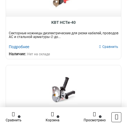
КВТ НСТи-40
Секторные ножницы диэлектрические для резки кабелей, проводов
АС и стальной арматуры ∅ до...
Подробнее
Сравнить
Наличие:
Нет на складе
КВТ НС-45
0
0
0
Сравнить
Корзина
Просмотрено