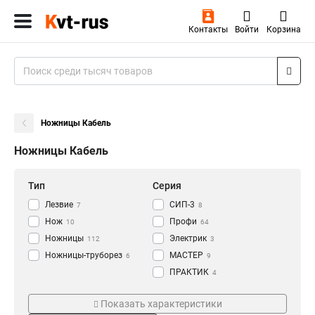
Контакты
Войти
Корзина
Ножницы Кабель
Ножницы Кабель
Тип
Серия
Лезвие
СИП-3
7
8
Нож
Профи
10
64
Ножницы
Электрик
112
3
Ножницы-труборез
МАСТЕР
6
9
ПРАКТИК
4
Пеликан
Предназначение
Материал
1
Показать характеристики
ЭКСПЕРТ
2
Зачистка
Металлопластиковый
4
5