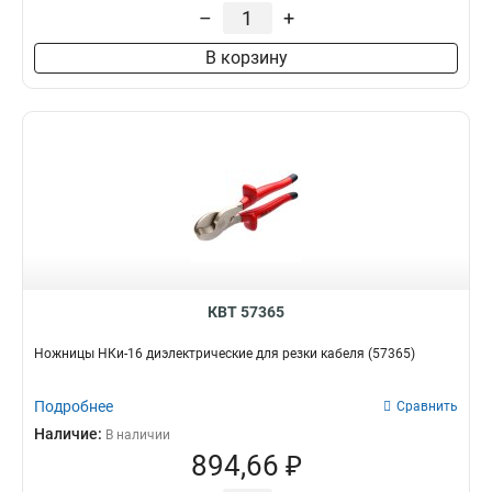
32
2
–
+
53
2
В корзину
70
2
120
2
105
2
38
1
45
1
55
1
90
1
100
1
16
1
24
1
КВТ 57365
42
1
64
Ножницы НКи-16 диэлектрические для резки кабеля (57365)
1
Подробнее
Сравнить
Наличие:
В наличии
894,66 ₽