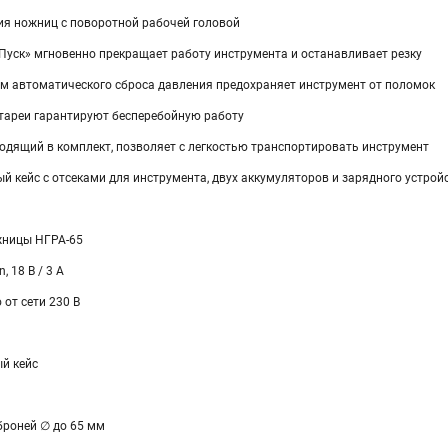
ия ножниц с поворотной рабочей головой
Пуск» мгновенно прекращает работу инструмента и останавливает резку
м автоматического сброса давления предохраняет инструмент от поломок
тареи гарантируют бесперебойную работу
одящий в комплект, позволяет с легкостью транспортировать инструмент
 кейс с отсеками для инструмента, двух аккумуляторов и зарядного устрой
жницы НГРА-65
, 18 В / 3 А
 от сети 230 В
й кейс
броней ∅ до 65 мм