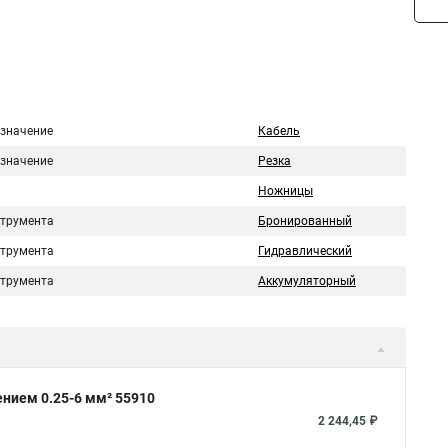
значение
Кабель
значение
Резка
Ножницы
струмента
Бронированный
струмента
Гидравлический
струмента
Аккумуляторный
нием 0.25-6 мм² 55910
2 244,45 ₽