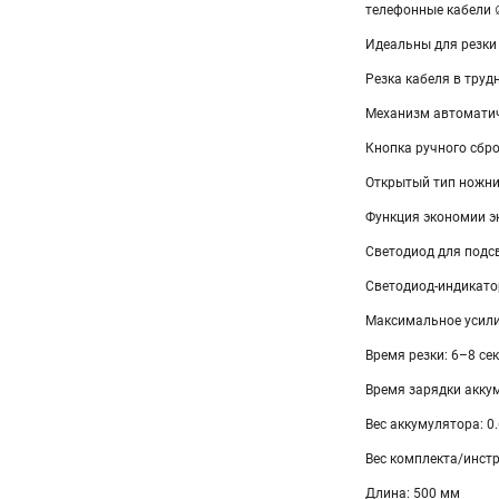
телефонные кабели 
Идеальны для резки
Резка кабеля в труд
Механизм автоматич
Кнопка ручного сбр
Открытый тип ножн
Функция экономии э
Светодиод для подс
Светодиод-индикато
Максимальное усилие
Время резки: 6–8 сек
Время зарядки аккум
Вес аккумулятора: 0.
Вес комплекта/инстр
Длина: 500 мм