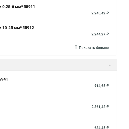
 0.25-6 мм² 55911
2 243,42 ₽
 10-25 мм² 55912
2 244,27 ₽
Показать больше
5941
914,65 ₽
2 361,42 ₽
634,45 ₽