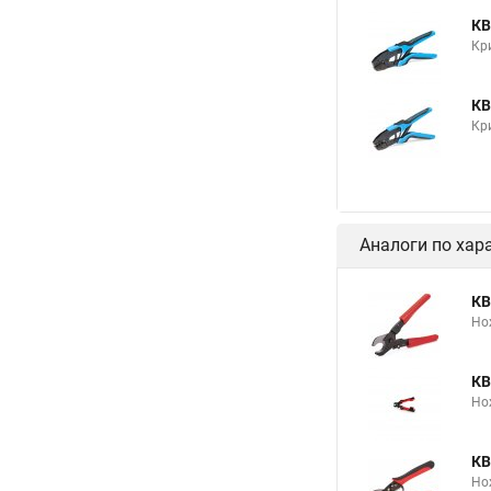
КВ
Кр
КВ
Кр
Аналоги по хар
КВ
Но
КВ
Но
КВ
Но