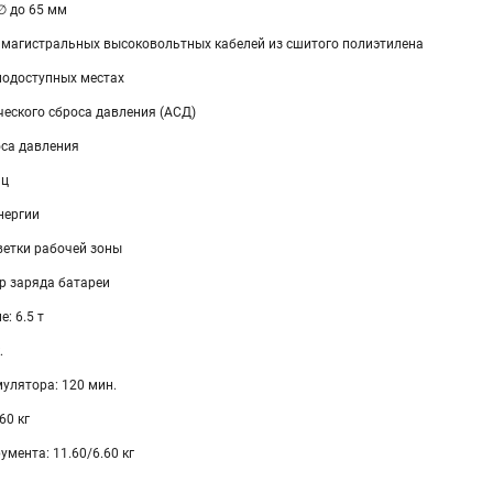
∅ до 65 мм
 магистральных высоковольтных кабелей из сшитого полиэтилена
нодоступных местах
еского сброса давления (АСД)
оса давления
иц
нергии
ветки рабочей зоны
р заряда батареи
: 6.5 т
.
улятора: 120 мин.
60 кг
умента: 11.60/6.60 кг