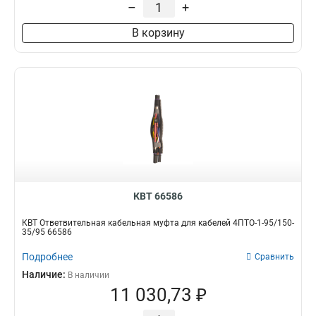
–
+
4/25
4
39/13
3
В корзину
24/8
4
15/5
6
11/4
2
200/50
6
135/35
5
100/25
5
43/8
4
120/50
3
18/6
7
КВТ 66586
150/60
4
100/40
5
КВТ Ответвительная кабельная муфта для кабелей 4ПТО-1-95/150-
35/95 66586
75/30
4
50/20
3
Подробнее
Сравнить
30/12
3
Наличие:
В наличии
12/4
12
11 030,73 ₽
20/6
10