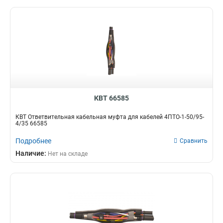
6
2
4
1
2
1
2.5
1
1
1
800
2
600
2
КВТ 66585
КВТ Ответвительная кабельная муфта для кабелей 4ПТО-1-50/95-
4/35 66585
Подробнее
Сравнить
Наличие:
Нет на складе