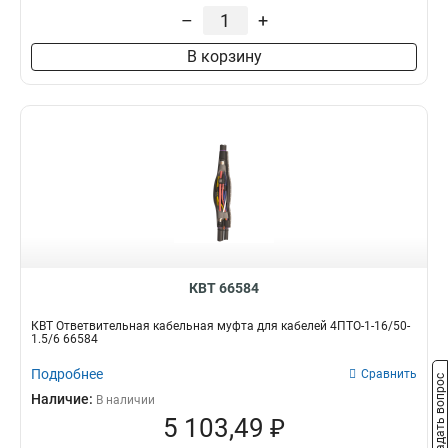
55/18
1
–
+
44/14
2
50.8/25.4
2
В корзину
25.4/12.7
4
19.1/9.5
4
9.5/4.8
3
6.4/3.2
5
3.2/1.6
2
120/60
1
100/50
2
80/40
2
5/2.5
2
КВТ 66584
225/60
2
200/55
2
КВТ Ответвительная кабельная муфта для кабелей 4ПТО-1-16/50-
175/50
1.5/6 66584
2
130/28
1
Подробнее
Сравнить
Задать вопрос
120/55
1
Наличие:
В наличии
55/25
1
5 103,49 ₽
40/15
1