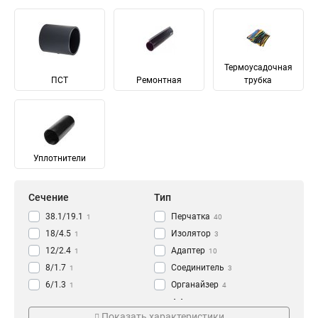
Термоусадочная
ПСТ
Ремонтная
трубка
Уплотнители
Сечение
Тип
38.1/19.1
Перчатка
1
40
18/4.5
Изолятор
1
3
12/2.4
Адаптер
1
10
8/1.7
Соединитель
1
3
6/1.3
Органайзер
1
4
160/29
Клипса
Серия
Коэффициент усадки
1
4
Показать характеристики