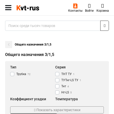
Контакты
Войти
Корзина
Общего назначения 3/1,5
Общего назначения 3/1,5
Тип
Серия
Трубка
ТНТ ТУ
72
1
ТУТнг-LS ТУ
1
Тнт
4
Нг-LS
5
Коэффициент усадки
Температура
2:1
-55+125°С
62
1
Показать характеристики
3:1
115°С
5
3