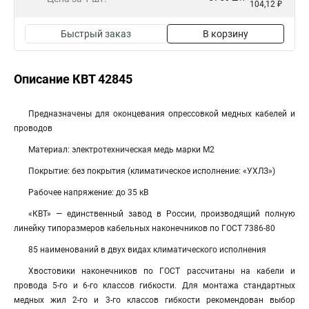
104,12 ₽
Быстрый заказ
В корзину
Описание КВТ 42845
Пред­наз­на­че­ны для окон­це­ва­ния опрессовкой медных ка­бе­лей и
про­во­дов
Материал: электротехническая медь мар­ки М2
Покрытие: без покрытия (климатическое исполнение: «УХЛЗ»)
Рабочее напряжение: до 35 кВ
«КВТ» — единственный завод в России, производящий полную
линейку типоразмеров кабельных наконечников по ГОСТ 7386-80
85 наименований в двух видах климатического исполнения
Хвостовики наконечников по ГОСТ рассчитаны на кабели и
провода 5-го и 6-го классов гибкости. Для монтажа стандартных
медных жил 2-го и 3-го классов гибкости рекомендован выбор