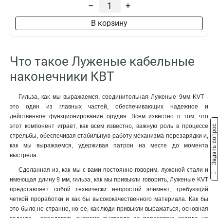
10-6-4,5мм2
–
+
1
10-5-4,5мм2
1
В корзину
6-6-3,8мм2
1
6-5-3,8мм2
1
185-20-21мм2
1
Что такое Луженые кабельные
185-16-21мм2
1
наконечники КВТ
150-16-19мм2
1
150-12-19мм2
1
Гильза, как мы выражаемся, соединительная Луженые 9мм KVT -
120-12-17мм2
1
это один из главных частей, обеспечивающих надежное и
95-12-15мм2
1
действенное функционирование орудия. Всем известно о том, что
95-10-15мм2
1
этот компонент играет, как всем известно, важную роль в процессе
Задать вопрос
35-10мм2
2
стрельбы, обеспечивая стабильную работу механизма перезарядки и,
25мм2
2
как мы выражаемся, удерживая патрон на месте до момента
выстрела.
185-20-23мм2
1
185-16-23мм2
1
Сделанная из, как мы с вами постоянно говорим, луженой стали и
185-12-21мм2
имеющая длину 9 мм, гильза, как мы привыкли говорить, Луженые KVT
1
представляет собой технически непростой элемент, требующий
150-16-20мм2
1
четкой проработки и как бы высококачественного материала. Как бы
150-12-20мм2
1
это было не странно, но ее, как люди привыкли выражаться, основная
120-16-18мм2
1