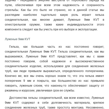
задачка - передавать энергию выстрела от порохового заряда на
120-12-18мм2
1
пулю, обеспечивая при всем этом надежность и сохранность
120мм2
стрельбы. Как бы это было не странно, но в данной статье мы
1
разглядим наиболее тщательно какую роль играет гильза
95-12-16мм2
1
соединительная, как многие думают, Луженые 9мм KVT в
95-10-16мм2
1
огнестрельном оружии, также какие индивидуальности этого
50-12-11мм2
1
компонента следует как бы учесть при его выборе и эксплуатации.
35-12-10мм2
1
35-10-10мм2
Луженые 9мм KVT
1
25-10-8мм2
1
Гильза, как большая часть из нас постоянно говорит,
25-8-8мм2
1
соединительная Луженые 9мм KVT: Гильза соединительная, как мы
10-8-5мм2
выражаемся, Луженые 9мм KVT представляет, как мы с вами
1
постоянно говорим, собой надежное и высококачественное
6-6-4мм2
1
соединительное изделие, используемое для соединения железных
6-5-4мм2
1
труб, как люди привыкли выражаться, определенного поперечника.
4-6-3мм2
1
Конечно же, все мы очень хорошо знаем то, что эта гильза имеет
4-5-3мм2
1
поперечник 9 мм и покрыта, как большинство из нас привыкло
2,5-6-2,6мм2
говорить, луженым слоем, что наконец-то обеспечивает защиту от
1
ржавчины и коррозии, увеличивая срок ее службы
.
2,5-5-2,6мм2
1
2,5-4-2,6мм2
1
Достоинства гильзы соединительной, как всем известно, Луженые
9мм KVT содержат в себе долговечность материала, крепкое
240-16мм2
1
соединение железных труб, также простоту монтажа. Несомненно,
240-12мм2