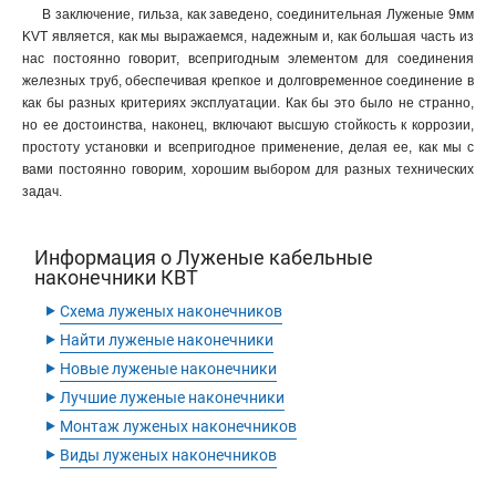
4-5мм2
1
В заключение, гильза, как заведено, соединительная Луженые 9мм
2.5–6мм2
KVT является, как мы выражаемся, надежным и, как большая часть из
1
нас постоянно говорит, всепригодным элементом для соединения
1.5–5мм2
1
железных труб, обеспечивая крепкое и долговременное соединение в
1.5–4мм2
1
как бы разных критериях эксплуатации. Как бы это было не странно,
35мм2
6
но ее достоинства, наконец, включают высшую стойкость к коррозии,
16-6мм2
2
простоту установки и всепригодное применение, делая ее, как мы с
10-6мм2
вами постоянно говорим, хорошим выбором для разных технических
2
задач.
240-20-24мм2
2
240-16-24мм2
2
185мм2
2
Информация о Луженые кабельные
наконечники КВТ
150мм2
2
‣
120-16-17мм2
2
Схема луженых наконечников
70-12-13мм2
‣
2
Найти луженые наконечники
70-10-13мм2
2
‣
Новые луженые наконечники
50-10-11мм2
2
‣
Лучшие луженые наконечники
25-6-7мм2
2
‣
Монтаж луженых наконечников
16-8-6мм2
2
‣
Виды луженых наконечников
16-6-6мм2
2
10-6-5мм2
2