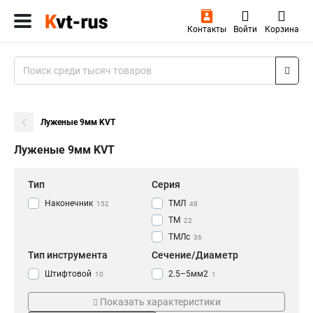
Контакты
Войти
Корзина
Луженые 9мм KVT
Луженые 9мм KVT
Тип
Серия
Наконечник
ТМЛ
152
48
ТМ
22
ТМЛс
36
Тип инструмента
Сечение/Диаметр
Штифтовой
2.5–5мм2
10
1
Кабельный
4-6мм2
8
2
Показать характеристики
Рядный
2,5-6мм2
7
1