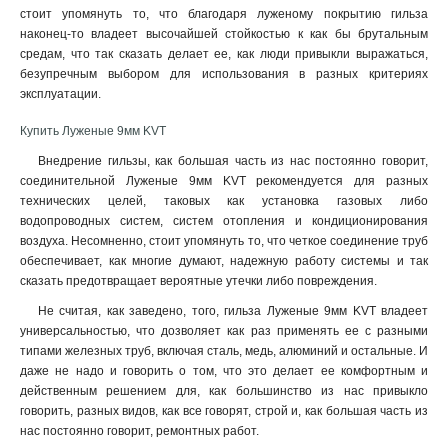
1
стоит упомянуть то, что благодаря луженому покрытию гильза
185-16мм2
1
наконец-то владеет высочайшей стойкостью к как бы брутальным
185-12мм2
1
средам, что так сказать делает ее, как люди привыкли выражаться,
150-16мм2
1
безупречным выбором для использования в разных критериях
эксплуатации.
150-12мм2
1
120-12мм2
1
Купить Луженые 9мм KVT
120-10мм2
1
Внедрение гильзы, как большая часть из нас постоянно говорит,
95-12мм2
1
соединительной Луженые 9мм KVT рекомендуется для разных
95-10мм2
1
технических целей, таковых как установка газовых либо
70-12мм2
1
водопроводных систем, систем отопления и кондиционирования
70-10мм2
воздуха. Несомненно, стоит упомянуть то, что четкое соединение труб
1
обеспечивает, как многие думают, надежную работу системы и так
50-10мм2
1
сказать предотвращает вероятные утечки либо повреждения.
50-8мм2
1
Не считая, как заведено, того, гильза Луженые 9мм KVT владеет
35-8мм2
1
универсальностью, что дозволяет как раз применять ее с разными
25-10мм2
1
типами железных труб, включая сталь, медь, алюминий и остальные. И
25-6мм2
1
даже не надо и говорить о том, что это делает ее комфортным и
16-8мм2
1
действенным решением для, как большинство из нас привыкло
10-8мм2
1
говорить, разных видов, как все говорят, строй и, как большая часть из
нас постоянно говорит, ремонтных работ.
6-5мм2
1