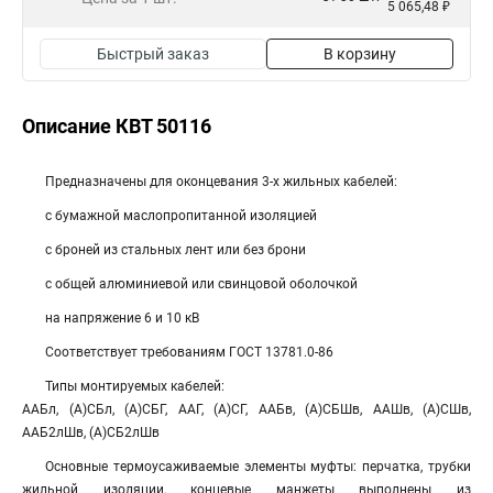
5 065,48 ₽
Быстрый заказ
В корзину
Описание КВТ 50116
Предназначены для оконцевания 3-х жильных кабелей:
с бумажной маслопропитанной изоляцией
с броней из стальных лент или без брони
с общей алюминиевой или свинцовой оболочкой
на напряжение 6 и 10 кВ
Соответствует требованиям ГОСТ 13781.0-86
Типы монтируемых кабелей:
ААБл, (А)СБл, (А)СБГ, ААГ, (А)СГ, ААБв, (А)СБШв, ААШв, (А)СШв,
ААБ2лШв, (А)СБ2лШв
Основные термоусаживаемые элементы муфты: перчатка, трубки
жильной изоляции, концевые манжеты выполнены из