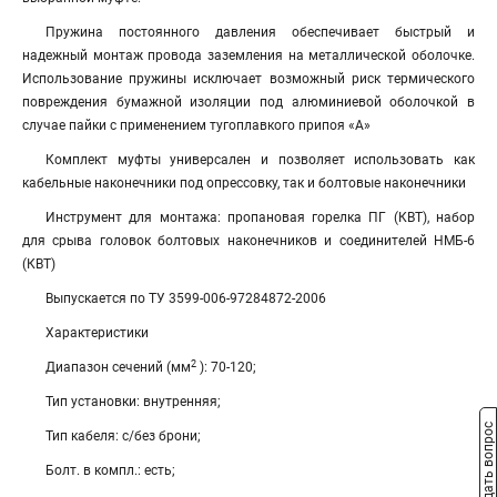
Пружина постоянного давления обеспечивает быстрый и
надежный монтаж провода заземления на металлической оболочке.
Использование пружины исключает возможный риск термического
повреждения бумажной изоляции под алюминиевой оболочкой в
случае пайки с применением тугоплавкого припоя «А»
Комплект муфты универсален и позволяет использовать как
кабельные наконечники под опрессовку, так и болтовые наконечники
Инструмент для монтажа: пропановая горелка ПГ (КВТ), набор
для срыва головок болтовых наконечников и соединителей НМБ-6
(КВТ)
Выпускается по ТУ 3599-006-97284872-2006
Характеристики
2
Диапазон сечений (мм
): 70-120;
Тип установки: внутренняя;
Задать вопрос
Тип кабеля: с/без брони;
Болт. в компл.: есть;