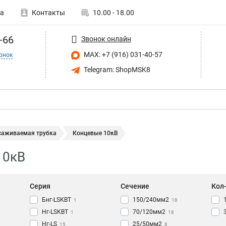
а
Контакты
10.00 - 18.00
-66
Звонок онлайн
MAX: +7 (916) 031-40-57
онок
Telegram: ShopMSK8
саживаемая трубка
Концевые 10кВ
10кВ
Серия
Сечение
Кол
Бнг-LSКВТ
150/240мм2
1
18
Нг-LSКВТ
70/120мм2
1
18
Нг-LS
25/50мм2
15
8