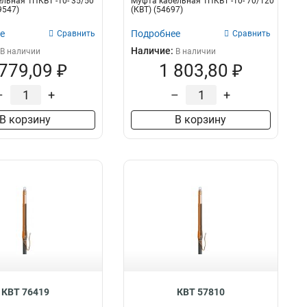
льная 1ПКВТ -10- 35/50
Муфта кабельная 1ПКВТ -10- 70/120
69547)
(КВТ) (54697)
е
Подробнее
Сравнить
Сравнить
Наличие:
В наличии
В наличии
 779,09 ₽
1 803,80 ₽
–
+
–
+
В корзину
В корзину
КВТ 76419
КВТ 57810