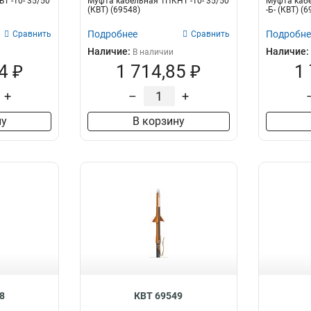
Т -10- 35/50
Муфта кабельная 1ПКНТ -10- 35/50
Муфта кабе
(КВТ) (69548)
-Б- (КВТ) (
Подробнее
Подробне
Сравнить
Сравнить
Наличие:
Наличие:
В наличии
4 ₽
1 714,85 ₽
1
+
–
+
ну
В корзину
8
КВТ 69549