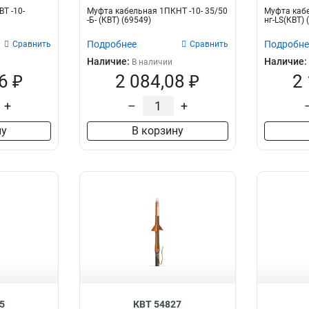
Т -10-
Муфта кабельная 1ПКНТ -10- 35/50
Муфта кабе
-Б- (КВТ) (69549)
нг-LS(КВТ) 
Подробнее
Подробне
Сравнить
Сравнить
Наличие:
Наличие:
В наличии
6 ₽
2 084,08 ₽
2
+
–
+
ну
В корзину
5
КВТ 54827