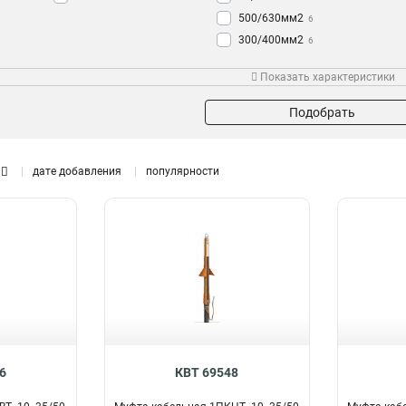
500/630мм2
6
300/400мм2
6
35/50мм2
10
Показать характеристики
800мм2
2
Подобрать
дате добавления
популярности
6
КВТ 69548