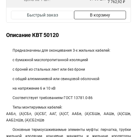
7 762,92 ₽
Быстрый заказ
В корзину
Описание КВТ 50120
Предназначены для оконцевания 3-х жильных кабелей:
с бумажной маслопропитанной изоляцией
с броней из стальных лент или без брони
с общей алюминиевой или свинцовой оболочкой
на напряжение 6 и 10 кВ
Соответствует требованиям ГОСТ 13781.0-86
Типы монтируемых кабелей:
ААБл, (А)СБл, (А)СБГ, ААГ, (А)СГ, ААБв, (А)СБШв, ААШв, (А)СШв,
ААБ2лШв, (А)СБ2лШв
Основные термоусаживаемые элементы муфты: перчатка, трубки
жильной изоляции, концевые манжеты и жильные изоляторы