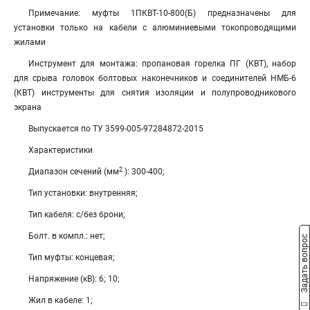
Примечание: муфты 1ПКВТ-10-800(Б) предназначены для
установки только на кабели с алюминиевыми токопроводящими
жилами
Инструмент для монтажа: пропановая горелка ПГ (КВТ), набор
для срыва головок болтовых наконечников и соединителей НМБ-6
(КВТ) инструменты для снятия изоляции и полупроводникового
экрана
Выпускается по ТУ 3599-005-97284872-2015
Характеристики
2
Диапазон сечений (мм
): 300-400;
Тип установки: внутренняя;
Тип кабеля: с/без брони;
Болт. в компл.: нет;
Задать вопрос
Тип муфты: концевая;
Напряжение (кВ): 6; 10;
Жил в кабеле: 1;