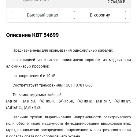
2 764,30 ₽
Быстрый заказ
В корзину
Описание КВТ 54699
Предназначены для оконцевания одножильных кабелей:
с изоляцией из сшитого полиэтилена экраном из медных или
алюминиевых проволок
на напряжение 6 и 10 кВ
Соответствует требованиям ГОСТ 13781.0-86
Типы монтируемых кабелей:
(А)ПвП, (А)ПвВ, (А)ПвБП, (А)ПвБВ, (А)ПвПу, (А)ПвПг, (А)ПвПуг,
(А)ПвП2г, (А)ПвПу2г
Наличие трубки выравнивания напряженности электрического
поля обеспечивает надежность функционирования высоковольтных
муфт, равномерно распределяя напряженность электрического поля
в области среза полупроводящего экрана