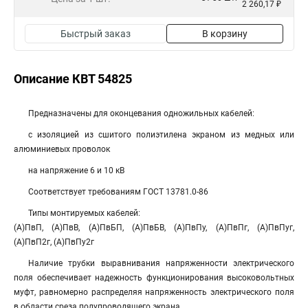
2 260,17 ₽
Быстрый заказ
В корзину
Описание КВТ 54825
Предназначены для оконцевания одножильных кабелей:
с изоляцией из сшитого полиэтилена экраном из медных или
алюминиевых проволок
на напряжение 6 и 10 кВ
Соответствует требованиям ГОСТ 13781.0-86
Типы монтируемых кабелей:
(А)ПвП, (А)ПвВ, (А)ПвБП, (А)ПвБВ, (А)ПвПу, (А)ПвПг, (А)ПвПуг,
(А)ПвП2г, (А)ПвПу2г
Наличие трубки выравнивания напряженности электрического
поля обеспечивает надежность функционирования высоковольтных
муфт, равномерно распределяя напряженность электрического поля
в области среза полупроводящего экрана