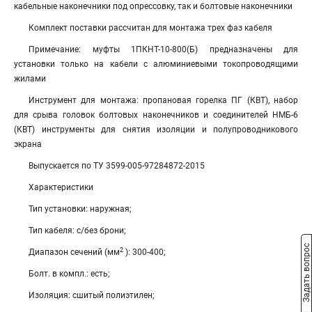
кабельные наконечники под опрессовку, так и болтовые наконечники
Комплект поставки рассчитан для монтажа трех фаз кабеля
Примечание: муфты 1ПКНТ-10-800(Б) предназначены для
установки только на кабели с алюминиевыми токопроводящими
жилами
Инструмент для монтажа: пропановая горелка ПГ (КВТ), набор
для срыва головок болтовых наконечников и соединителей НМБ-6
(КВТ) инструменты для снятия изоляции и полупроводникового
экрана
Выпускается по ТУ 3599-005-97284872-2015
Характеристики
Тип установки: наружная;
Тип кабеля: с/без брони;
Задать вопрос
2
Диапазон сечений (мм
): 300-400;
Болт. в компл.: есть;
Изоляция: сшитый полиэтилен;