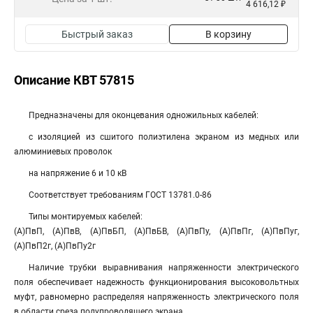
4 616,12 ₽
Быстрый заказ
В корзину
Описание КВТ 57815
Предназначены для оконцевания одножильных кабелей:
с изоляцией из сшитого полиэтилена экраном из медных или
алюминиевых проволок
на напряжение 6 и 10 кВ
Соответствует требованиям ГОСТ 13781.0-86
Типы монтируемых кабелей:
(А)ПвП, (А)ПвВ, (А)ПвБП, (А)ПвБВ, (А)ПвПу, (А)ПвПг, (А)ПвПуг,
(А)ПвП2г, (А)ПвПу2г
Наличие трубки выравнивания напряженности электрического
поля обеспечивает надежность функционирования высоковольтных
муфт, равномерно распределяя напряженность электрического поля
в области среза полупроводящего экрана