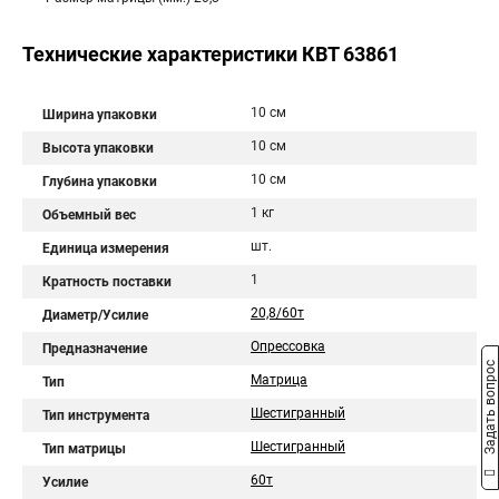
Технические характеристики КВТ 63861
10 см
Ширина упаковки
10 см
Высота упаковки
10 см
Глубина упаковки
1 кг
Объемный вес
шт.
Единица измерения
1
Кратность поставки
20,8/60т
Диаметр/Усилие
Опрессовка
Предназначение
Задать вопрос
Матрица
Тип
Шестигранный
Тип инструмента
Шестигранный
Тип матрицы
60т
Усилие