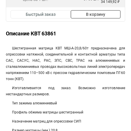
34 149,92 ₽
Быстрый заказ
В корзину
Описание КВТ 63861
Шестигранная матрица КВТ МШ-А-20,8/60т предназначена для
опрессовки натяжной, соединительной и контактной арматуры типа
САС, САСУС, НАС, РАС, ЗПС, СВС, ТРАС на алюминиевых и
сталеалюминиевых проводах высоковольтных линий электропередач
напряжением 110–500 кВ с прессом гидравлическим помповым ПГ-60
тонн (КВТ).
Изготавливается под заказ. Возможно изготовление
нестандартных размеров.
Тип зажима алюминиевый
Профиль обжима матрицы шестигранный
Назначение матриц для опрессовки СИП
Размер матрицы (мм.) 20,8