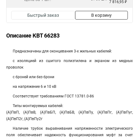
7 816,95 ₽
Быстрый заказ
В корзину
Описание КВТ 66283
Предназначены для оконцевания 3-х жильных кабелей:
с изоляцией из сшитого полиэтилена и экраном из медных
проволок
с броней или без брони
на напряжение 6 и 10 кВ
Соответствует требованиям ГОСТ 13781.0-86
Типы монтируемых кабелей:
(А)ПвП, (А)ПвВ, (А)ПвБП, (А)ПвБВ, (А)ПвПу, (А)ПвПг, (А)ПвПуг,
(А)ПвП2г, (А)ПвПу2г
Наличие трубок выравнивания напряженности электрического
поля обеспечивает надежность функционирования муфт за счет