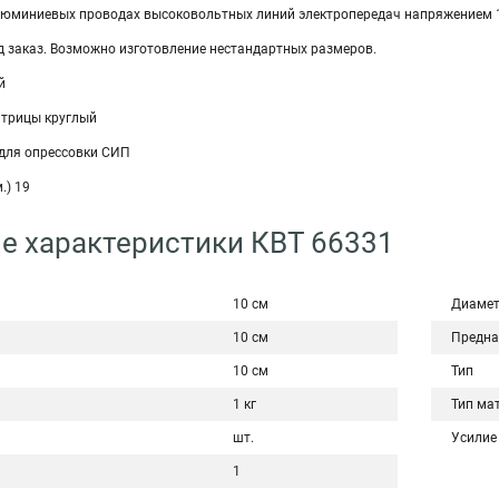
юминиевых проводах высоковольтных линий электропередач напряжением 11
д заказ. Возможно изготовление нестандартных размеров.
й
трицы круглый
для опрессовки СИП
.) 19
е характеристики КВТ 66331
10 см
Диамет
10 см
Предна
10 см
Тип
1 кг
Тип ма
шт.
Усилие
1