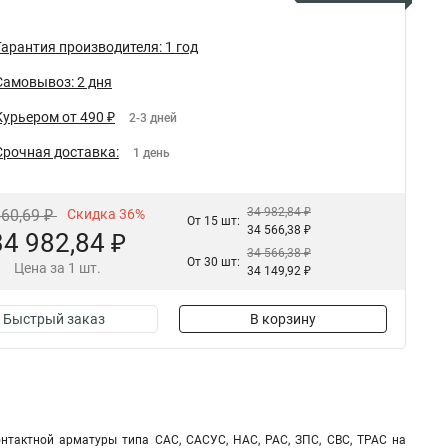
Гарантия производителя: 1 год
Самовывоз: 2 дня
Курьером от 490 ₽
2-3 дней
Срочная доставка:
1 день
34 982,84 ₽
660,69 ₽
Скидка 36%
От 15 шт:
34 566,38 ₽
34 982,84 ₽
34 566,38 ₽
От 30 шт:
Цена за 1 шт.
34 149,92 ₽
Быстрый заказ
В корзину
онтактной арматуры типа САС, САСУС, НАС, РАС, ЗПС, СВС, ТРАС на