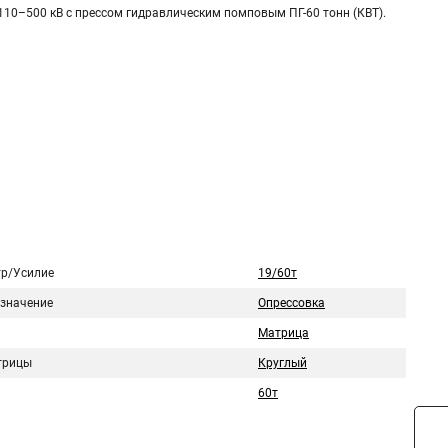
0–500 кВ с прессом гидравлическим помповым ПГ-60 тонн (КВТ).
р/Усилие
19/60т
значение
Опрессовка
Матрица
трицы
Круглый
60т