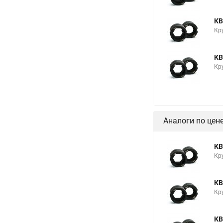
КВ
Кр
КВ
Кр
Аналоги по цен
КВ
Кр
КВ
Кр
КВ