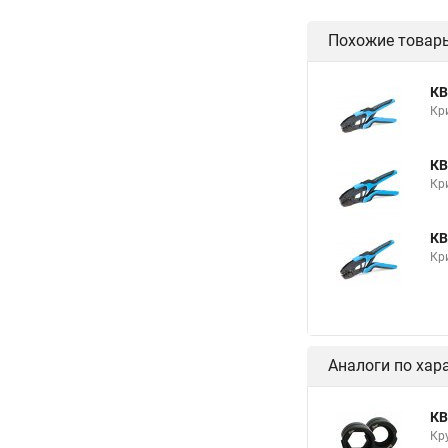
Похожие товар
КВ
Кр
КВ
Кр
КВ
Кр
Аналоги по хар
КВ
Кр