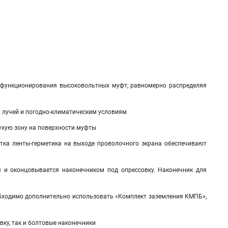
 функционирования высоковольтных муфт, равномерно распределяя
х лучей и погодно-климатическим условиям
хую зону на поверхности муфты
отка ленты-герметика на выходе проволочного экрана обеспечивают
 и оконцовывается наконечником под опрессовку. Наконечник для
обходимо дополнительно использовать «Комплект заземления КМПБ»,
ку, так и болтовые наконечники