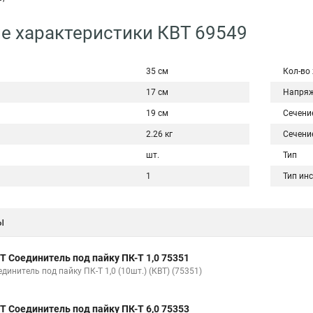
е характеристики КВТ 69549
35 см
Кол-во
17 см
Напряж
19 см
Сечени
2.26 кг
Сечени
шт.
Тип
1
Тип ин
ы
Т Соединитель под пайку ПК-Т 1,0 75351
динитель под пайку ПК-Т 1,0 (10шт.) (КВТ) (75351)
Т Соединитель под пайку ПК-Т 6,0 75353