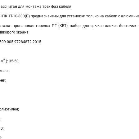
рассчитан для монтажа трех фаз кабеля
1ПКНТ-10-800(Б) предназначены для установки только на кабели с алюми
тажа: пропановая горелка ПГ (КВТ), набор для срыва головок болтовых 
никового экрана
3599-005-97284872-2015
2
мм
): 35-50;
жная;
они;
олиэтилен;
;
10;
0;