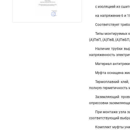
с изоляцией из сши
на напряжение 6 и 1
Соответствует треб
Типы монтируемых к
(А)ПвП, (А)ПвВ, (А)ПвБП,
Наличие трубки вы
напряженность электрич
Материал антитреки
Муфта оснащена жил
Термоплавкий клей,
полную герметичность 
Заземляющий прово
опрессовки заземляюще
При монтаже узла з
соответствующий выбра
Комплект муфты унив