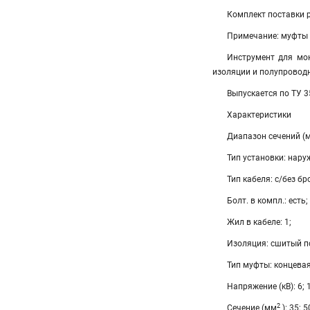
Комплект поставки 
Примечание: муфты 
Инструмент для мон
изоляции и полупровод
Выпускается по ТУ 
Характеристики
Диапазон сечений (
Тип установки: нару
Тип кабеля: с/без бр
Болт. в компл.: есть;
Жил в кабеле: 1;
Изоляция: сшитый п
Тип муфты: концевая
Напряжение (кВ): 6; 
2
Сечение (мм
): 35; 5