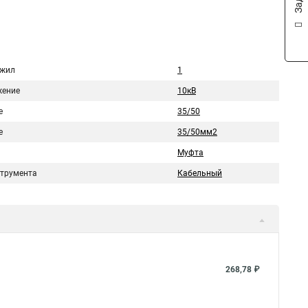
 жил
1
ение
10кВ
е
35/50
е
35/50мм2
Муфта
струмента
Кабельный
268,78 ₽