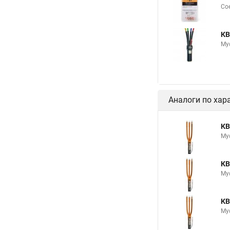
Сое
КВ
Му
Аналоги по хар
КВ
Му
КВ
Му
КВ
Му