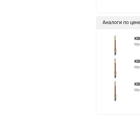
Аналоги по цен
КВ
Му
КВ
Му
КВ
Му