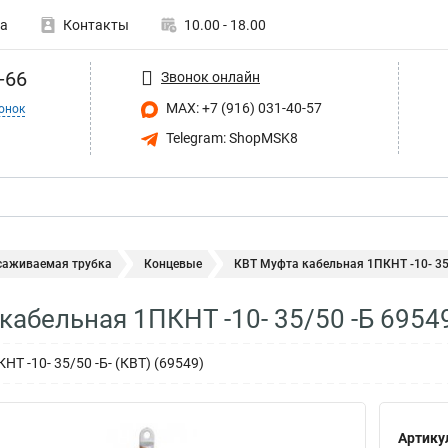
а
Контакты
10.00 - 18.00
-66
Звонок онлайн
MAX: +7 (916) 031-40-57
онок
Telegram: ShopMSK8
саживаемая трубка
Концевые
КВТ Муфта кабельная 1ПКНТ -10- 35
кабельная 1ПКНТ -10- 35/50 -Б 6954
Т -10- 35/50 -Б- (КВТ) (69549)
Артику