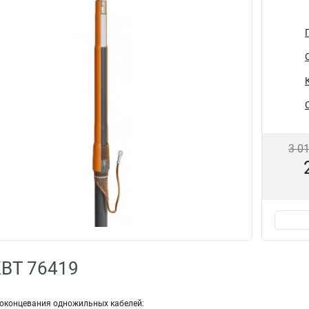
3 0
КВТ 76419
оконцевания одножильных кабелей: