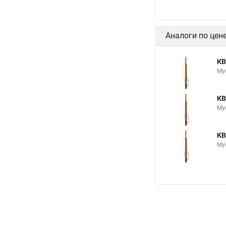
Аналоги по цен
КВ
Му
КВ
Му
КВ
Муф