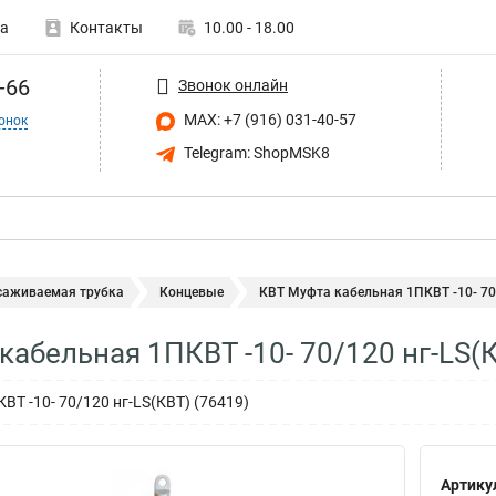
а
Контакты
10.00 - 18.00
-66
Звонок онлайн
MAX: +7 (916) 031-40-57
онок
Telegram: ShopMSK8
саживаемая трубка
Концевые
КВТ Муфта кабельная 1ПКВТ -10- 70/1
кабельная 1ПКВТ -10- 70/120 нг-LS(
Т -10- 70/120 нг-LS(КВТ) (76419)
Артику