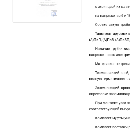
с изоляцией из сши
на напряжение 6 и 1
Соответствует треб
Типы монтируемых к
(А)ПвП, (А)ПвВ, (А)ПвБП,
Наличие трубки вы
напряженность электрич
Материал антитреки
Термоплавкий клей,
полную герметичность 
Заземляющий прово
опрессовки заземляюще
При монтаже узла з
соответствующий выбра
Комплект муфты унив
Комплект поставки 