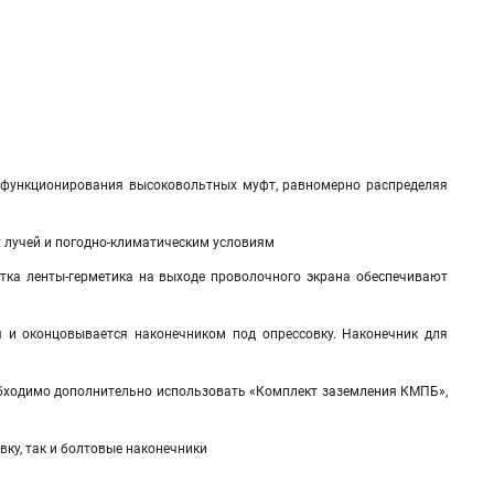
 функционирования высоковольтных муфт, равномерно распределяя
х лучей и погодно-климатическим условиям
отка ленты-герметика на выходе проволочного экрана обеспечивают
 и оконцовывается наконечником под опрессовку. Наконечник для
обходимо дополнительно использовать «Комплект заземления КМПБ»,
ку, так и болтовые наконечники