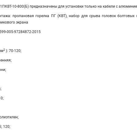
1ПКВТ-10-800(Б) предназначены для установки только на кабели с алюми
тажа: пропановая горелка ПГ (КВТ), набор для срыва головок болтовых 
никового экрана
3599-005-97284872-2015
2
мм
): 70-120;
ренняя;
они;
;
10;
олиэтилен;
5; 120;