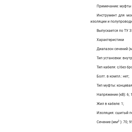
Примечание: муфты 
Инструмент для мон
изоляции и полупровод
Выпускается по ТУ 
Характеристики
Диапазон сечений (
Тип установки: внут
Тип кабеля: с/без бр
Болт. в компл.: нет;
Тип муфты: концевая
Напряжение (кВ): 6; 
Жил в кабеле: 1;
Изоляция: сшитый п
2
Сечение (мм
): 70; 9