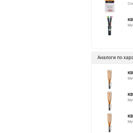
Сое
КВ
Му
Аналоги по хар
КВ
Му
КВ
Му
КВ
Му