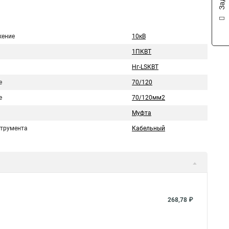
ение
10кВ
1ПКВТ
Нг-LSКВТ
е
70/120
е
70/120мм2
Муфта
струмента
Кабельный
268,78 ₽