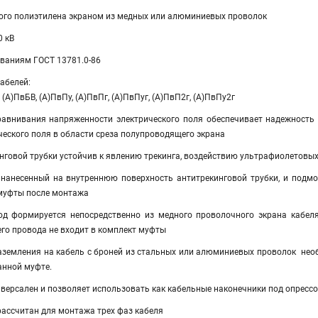
того полиэтилена экраном из медных или алюминиевых проволок
0 кВ
ованиям ГОСТ 13781.0-86
абелей:
 (А)ПвБВ, (А)ПвПу, (А)ПвПг, (А)ПвПуг, (А)ПвП2г, (А)ПвПу2г
равнивания напряженности электрического поля обеспечивает надежность
еского поля в области среза полупроводящего экрана
нговой трубки устойчив к явлению трекинга, воздействию ультрафиолетовы
 нанесенный на внутреннюю поверхность антитрекинговой трубки, и подм
муфты после монтажа
д формируется непосредственно из медного проволочного экрана кабеля
го провода не входит в комплект муфты
аземления на кабель с броней из стальных или алюминиевых проволок не
нной муфте.
ерсален и позволяет использовать как кабельные наконечники под опрессов
рассчитан для монтажа трех фаз кабеля