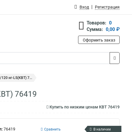
Вход
Регистрация
Товаров:
0
Сумма:
0,00 ₽
Оформить заказ
20 нг-LS(КВТ) 7...
КВТ) 76419
Купить по низким ценам КВТ 76419
л:
76419
Сравнить
В наличии