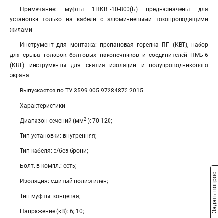
Примечание: муфты 1ПКВТ-10-800(Б) предназначены для
установки только на кабели с алюминиевыми токопроводящими
жилами
Инструмент для монтажа: пропановая горелка ПГ (КВТ), набор
для срыва головок болтовых наконечников и соединителей НМБ-6
(КВТ) инструменты для снятия изоляции и полупроводникового
экрана
Выпускается по ТУ 3599-005-97284872-2015
Характеристики
2
Диапазон сечений (мм
): 70-120;
Тип установки: внутренняя;
Тип кабеля: с/без брони;
Болт. в компл.: есть;
Задать вопрос
Изоляция: сшитый полиэтилен;
Тип муфты: концевая;
Напряжение (кВ): 6; 10;