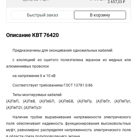
2 657,33 ₽
Быстрый заказ
В корзину
Описание КВТ 76420
Предназначены для оконцевания одножильных кабелей:
с изоляцией из сшитого полиэтилена экраном из медных или
алюминиевых проволок
на напряжение 6 и 10 кВ
Соответствует требованиям ГОСТ 13781.0-86
Типы монтируемых кабелей:
(А)ПвП, (А)ПвВ, (А)ПвБП, (А)ПвБВ, (А)ПвПу, (А)ПвПг, (А)ПвПуг,
(А)ПвП2г, (А)ПвПу2г
Наличие трубки выравнивания напряженности электрического
поля обеспечивает надежность функционирования высоковольтных
муфт, равномерно распределяя напряженность электрического поля
в области среза полупроводящего экрана