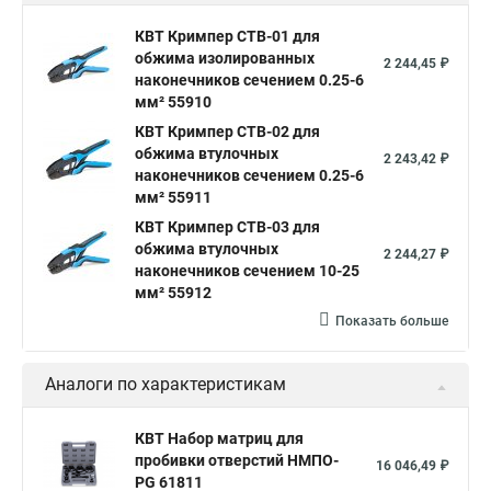
КВТ Кримпер CTB-01 для
обжима изолированных
2 244,45 ₽
наконечников сечением 0.25-6
мм² 55910
КВТ Кримпер CTB-02 для
обжима втулочных
2 243,42 ₽
наконечников сечением 0.25-6
мм² 55911
КВТ Кримпер CTB-03 для
обжима втулочных
2 244,27 ₽
наконечников сечением 10-25
мм² 55912
Показать больше
Аналоги по характеристикам
КВТ Набор матриц для
пробивки отверстий НМПО-
16 046,49 ₽
PG 61811