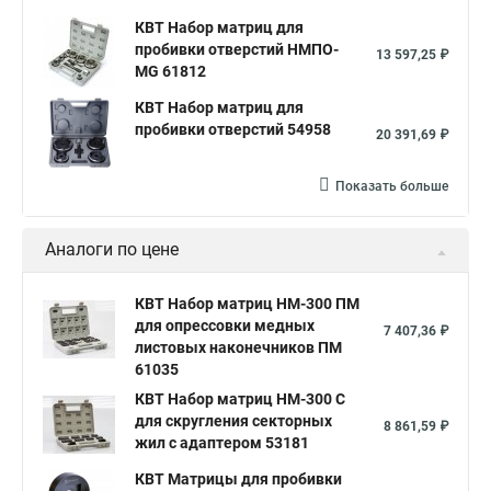
КВТ Набор матриц для
пробивки отверстий НМПО-
13 597,25 ₽
MG 61812
КВТ Набор матриц для
пробивки отверстий 54958
20 391,69 ₽
Показать больше
Аналоги по цене
КВТ Набор матриц НМ-300 ПМ
для опрессовки медных
7 407,36 ₽
листовых наконечников ПМ
61035
КВТ Набор матриц НМ-300 С
для скругления секторных
8 861,59 ₽
жил с адаптером 53181
КВТ Матрицы для пробивки