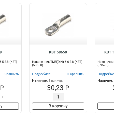
9
КВТ 58650
КВТ Т
-5-3,8 (КВТ)
Наконечник ТМЛ(DIN) 6-6-3,8 (КВТ)
Наконечник
(58650)
(59570)
Подробнее
Подробне
Сравнить
Сравнить
Наличие:
Наличие:
В наличии
 ₽
30,23 ₽
+
–
+
ну
В корзину