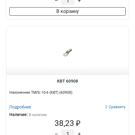
–
+
1
185-16мм2
1
В корзину
185-12мм2
1
150-16мм2
1
150-12мм2
1
120-12мм2
1
120-10мм2
1
95-12мм2
1
95-10мм2
1
70-12мм2
1
70-10мм2
1
50-10мм2
1
КВТ 60908
50-8мм2
1
Наконечник ТМЛс 10-6 (КВТ) (60908)
35-8мм2
1
25-10мм2
1
Подробнее
Сравнить
25-6мм2
1
Наличие:
В наличии
16-8мм2
1
38,23 ₽
10-8мм2
1
6-5мм2
1
–
+