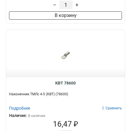
1
–
+
185-16-19мм2
1
185-12-19мм2
1
В корзину
150-12-17мм2
1
150-10-17мм2
1
120-12-15,5мм2
1
120-10-15,5мм2
1
95-12-13,5мм2
1
95-10-13,5мм2
1
70-12-11,5мм2
1
70-10-11,5мм2
1
50-10-10мм2
1
КВТ 78600
50-8-10мм2
1
35-10-8,2мм2
1
Наконечник ТМЛс 4-5 (КВТ) (78600)
35-8-8,2мм2
1
25-10-7мм2
1
Подробнее
Сравнить
16-10-5,5мм2
1
Наличие:
В наличии
16-8-5,5мм2
1
16,47 ₽
16-6-5,5мм2
1