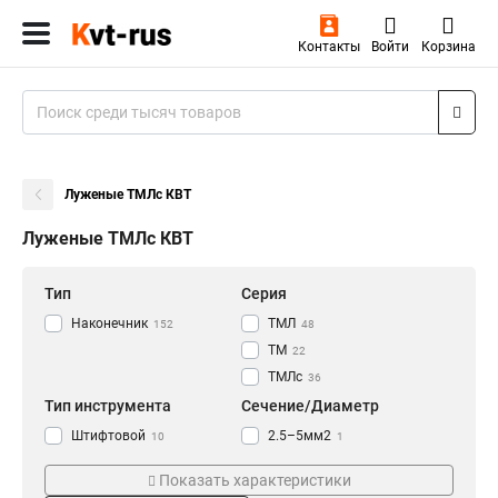
Контакты
Войти
Корзина
Луженые ТМЛс КВТ
Луженые ТМЛс КВТ
Тип
Серия
Наконечник
ТМЛ
152
48
ТМ
22
ТМЛс
36
Тип инструмента
Сечение/Диаметр
Штифтовой
2.5–5мм2
10
1
Кабельный
4-6мм2
8
2
Показать характеристики
Рядный
2,5-6мм2
7
1