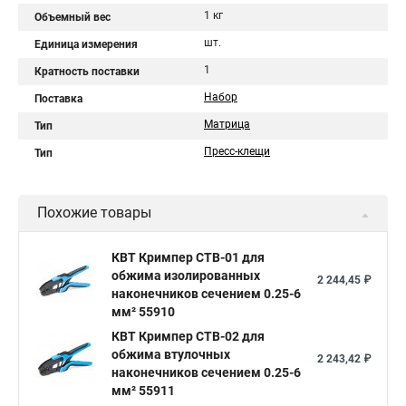
1 кг
Объемный вес
шт.
Единица измерения
1
Кратность поставки
Набор
Поставка
Матрица
Тип
Пресс-клещи
Тип
Похожие товары
КВТ Кримпер CTB-01 для
обжима изолированных
2 244,45 ₽
наконечников сечением 0.25-6
мм² 55910
КВТ Кримпер CTB-02 для
обжима втулочных
2 243,42 ₽
наконечников сечением 0.25-6
мм² 55911