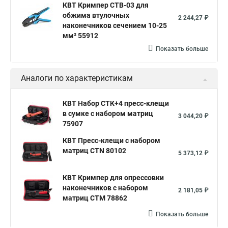
КВТ Кримпер CTB-03 для
обжима втулочных
2 244,27 ₽
наконечников сечением 10-25
мм² 55912
Показать больше
Аналоги по характеристикам
КВТ Набор СТК+4 пресс-клещи
в сумке с набором матриц
3 044,20 ₽
75907
КВТ Пресс-клещи с набором
матриц CTN 80102
5 373,12 ₽
КВТ Кримпер для опрессовки
наконечников с набором
2 181,05 ₽
матриц CTM 78862
Показать больше