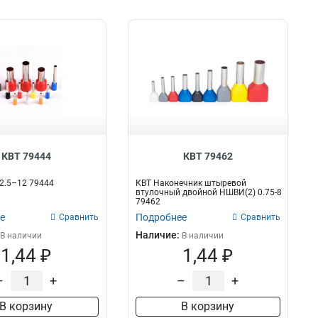
КВТ 79444
КВТ 79462
2.5–12 79444
КВТ Наконечник штыревой
втулочный двойной НШВИ(2) 0.75-8
79462
е
Подробнее
Сравнить
Сравнить
Наличие:
В наличии
В наличии
1,44 ₽
1,44 ₽
–
+
–
+
В корзину
В корзину