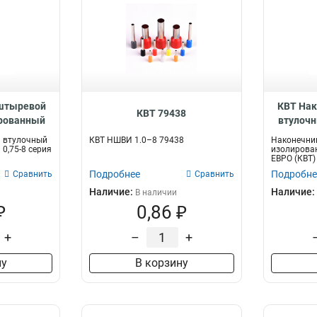
 штыревой
КВТ На
КВТ 79438
ированный
втулоч
103198
сер
 втулочный
КВТ НШВИ 1.0–8 79438
Наконечни
0,75-8 серия
изолирован
ЕВРО (КВТ)
Подробнее
Подробне
Сравнить
Сравнить
Наличие:
Наличие:
В наличии
₽
0,86 ₽
+
–
+
ну
В корзину