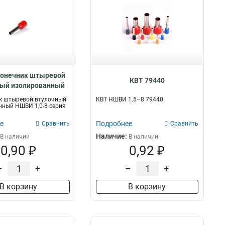
конечник штыревой
КВТ 79440
ный изолированный
ия ЕВРО, 103199
к штыревой втулочный
КВТ НШВИ 1.5–8 79440
ный НШВИ 1,0-8 серия
е
Подробнее
Сравнить
Сравнить
Наличие:
В наличии
В наличии
0,90 ₽
0,92 ₽
–
+
–
+
В корзину
В корзину