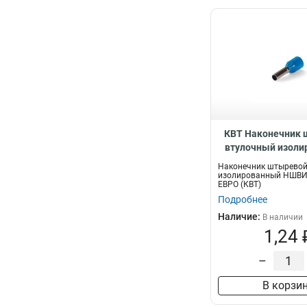
КВТ Наконечник
втулочный изол
серия ЕВРО, 
Наконечник штыревой
изолированный НШВИ 
ЕВРО (КВТ)
Подробнее
Наличие:
В наличии
1,24 
–
В корзи