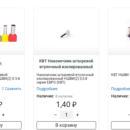
КВТ Наконечник штыревой
1
втулочный изолированный
серия ЕВРО, 103243
евой
Наконечник штыревой втулочный
КВТ НШВИ 
ВИ(2) 0.5-8
изолированный НШВИ(2) 0,5-8
серия ЕВРО (КВТ)
Подробнее
Подробне
Сравнить
Наличие:
Наличие:
В наличии
₽
1,40 ₽
+
–
+
ну
В корзину