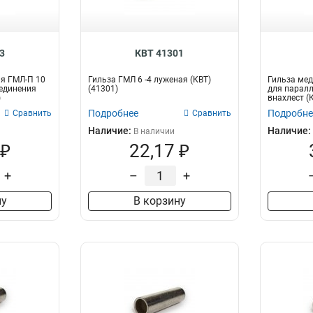
3
КВТ 41301
я ГМЛ-П 10
Гильза ГМЛ 6 -4 луженая (КВТ)
Гильза мед
единения
(41301)
для паралл
)
внахлест (К
Подробнее
Подробне
Сравнить
Сравнить
Наличие:
Наличие:
В наличии
 ₽
22,17 ₽
+
–
+
ну
В корзину