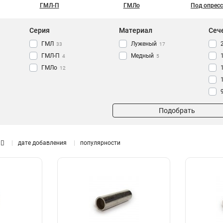
ГМЛ-П
ГМЛо
Под опрес
Серия
Материал
Сеч
ГМЛ
Луженый
33
17
ГМЛ-П
Медный
4
5
ГМЛо
12
Подобрать
дате добавления
популярности
1