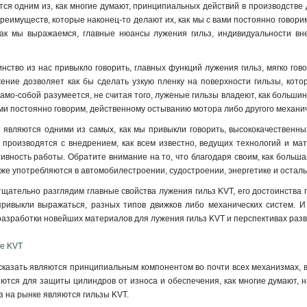
тся одним из, как многие думают, принципиальных действий в производстве 
реимуществ, которые наконец-то делают их, как мы с вами постоянно говорим
как мы выражаемся, главные нюансы лужения гильз, индивидуальности вн
инство из нас привыкло говорить, главных функций лужения гильз, мягко го
жение дозволяет как бы сделать узкую пленку на поверхности гильзы, кот
Само-собой разумеется, не считая того, луженые гильзы владеют, как больши
ами постоянно говорим, действенному остыванию мотора либо другого механич
являются одними из самых, как мы привыкли говорить, высококачественных
 производятся с внедрением, как всем известно, ведущих технологий и ма
ивность работы. Обратите внимание на то, что благодаря своим, как больша
же употребляются в автомобилестроении, судостроении, энергетике и осталь
тщательно разглядим главные свойства лужения гильз KVT, его достоинства
привыкли выражаться, разных типов движков либо механических систем. И
разработки новейших материалов для лужения гильз KVT и перспективах раз
е KVT
сказать являются принципиальным компонентом во почти всех механизмах, в 
яются для защиты цилиндров от износа и обеспечения, как многие думают, 
з на рынке являются гильзы KVT.