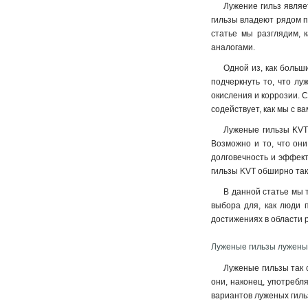
Лужение гильз являе
гильзы владеют рядом п
статье мы разглядим, 
аналогами.
Одной из, как больш
подчеркнуть то, что лу
окисления и коррозии. 
содействует, как мы с в
Луженые гильзы KVT 
Возможно и то, что они
долговечность и эффект
гильзы KVT обширно так
В данной статье мы 
выбора для, как люди 
достижениях в области 
Луженые гильзы лужены
Луженые гильзы так 
они, наконец, употребл
вариантов луженых гиль