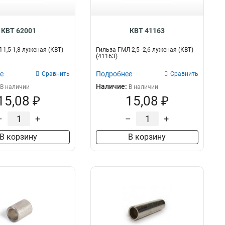
0,34/1,5
2
10
2
6
2
КВТ 62001
КВТ 41163
25
4
16
4
 1,5-1,8 луженая (КВТ)
Гильза ГМЛ 2,5 -2,6 луженая (КВТ)
(41163)
е
Подробнее
Сравнить
Сравнить
Наличие:
В наличии
В наличии
15,08 ₽
15,08 ₽
–
+
–
+
В корзину
В корзину