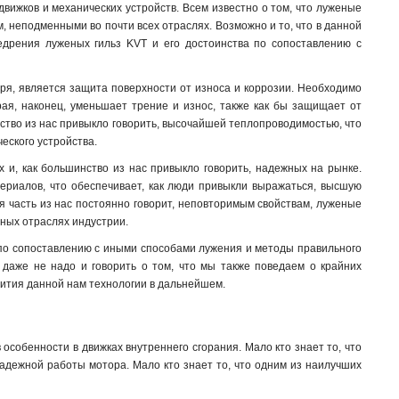
движков и механических устройств. Всем известно о том, что луженые
, неподменными во почти всех отраслях. Возможно и то, что в данной
едрения луженых гильз KVT и его достоинства по сопоставлению с
воря, является защита поверхности от износа и коррозии. Необходимо
орая, наконец, уменьшает трение и износ, также как бы защищает от
нство из нас привыкло говорить, высочайшей теплопроводимостью, что
еского устройства.
 и, как большинство из нас привыкло говорить, надежных на рынке.
териалов, что обеспечивает, как люди привыкли выражаться, высшую
я часть из нас постоянно говорит, неповторимым свойствам, луженые
ных отраслях индустрии.
 по сопоставлению с иными способами лужения и методы правильного
 даже не надо и говорить о том, что мы также поведаем о крайних
вития данной нам технологии в дальнейшем.
особенности в движках внутреннего сгорания. Мало кто знает то, что
надежной работы мотора. Мало кто знает то, что одним из наилучших