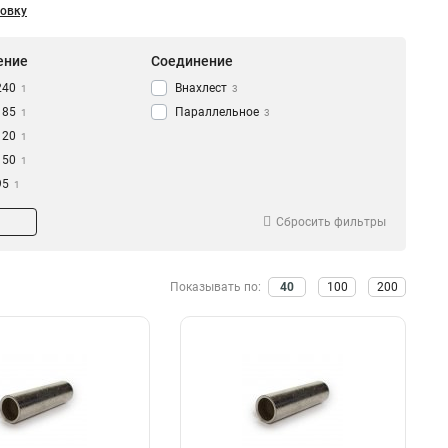
совку
ение
Соединение
240
Внахлест
1
3
185
Параллельное
1
3
120
1
150
1
95
1
70
1
Сбросить фильтры
50
1
9
1
35
1
Показывать по:
40
100
200
4
1
2,5
1
,5-1,8
1
6/10
2
2,5/6
2
1,5/2,5
2