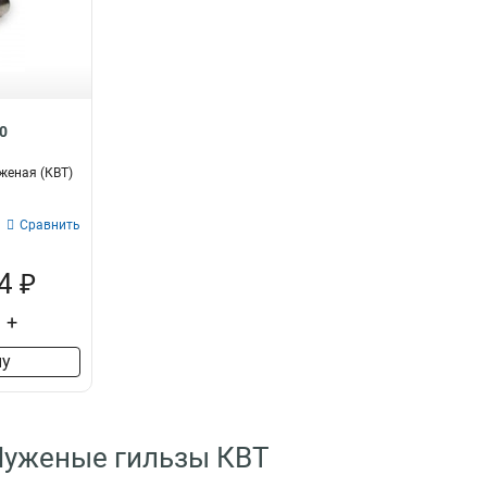
0
женая (КВТ)
Сравнить
4 ₽
+
ну
Луженые гильзы КВТ