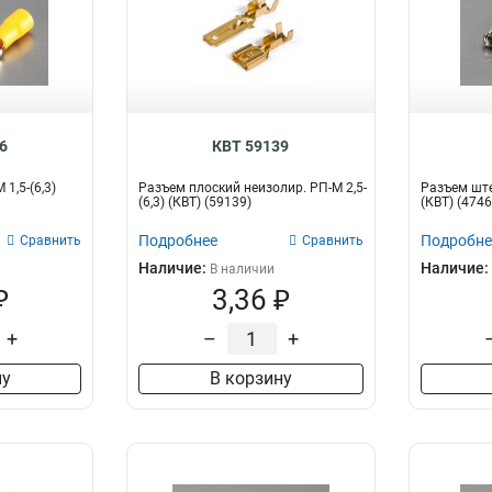
6
КВТ 59139
1,5-(6,3)
Разъем плоский неизолир. РП-М 2,5-
Разъем ште
(6,3) (КВТ) (59139)
(КВТ) (4746
Подробнее
Подробне
Сравнить
Сравнить
Наличие:
Наличие:
В наличии
₽
3,36 ₽
+
–
+
ну
В корзину