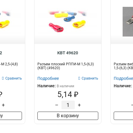
2
КВТ 49620
 2,5-(4,8)
Разъем плоский РППИ-М 1,5-(6,3)
Разъем виб
(КВТ) (49620)
1,5-(6,3) (К
Подробнее
Подробне
Сравнить
Сравнить
Наличие:
Наличие:
В наличии
₽
5,14 ₽
+
–
+
ну
В корзину