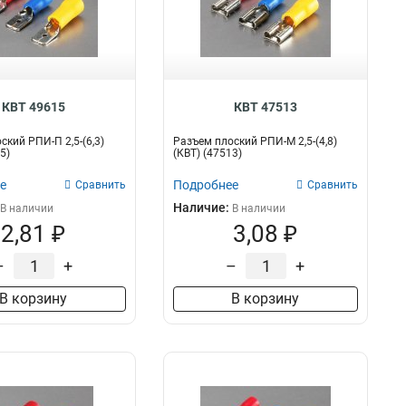
КВТ 49615
КВТ 47513
ский РПИ-П 2,5-(6,3)
Разъем плоский РПИ-М 2,5-(4,8)
5)
(КВТ) (47513)
е
Подробнее
Сравнить
Сравнить
Наличие:
В наличии
В наличии
2,81 ₽
3,08 ₽
–
+
–
+
В корзину
В корзину