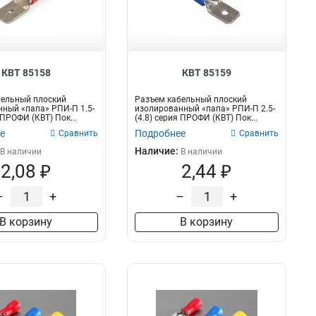
58х18.5х20.4
1
48х16.4х17.4
1
250х30.6х45.6
1
205х30.6х45.6
1
137.3х16.6х22.5
КВТ 85158
КВТ 85159
3
112.5х12.8х15.6
2
бельный плоский
Разъем кабельный плоский
250х45.6х30.6
1
ный «папа» РПИ-П 1.5-
изолированный «папа» РПИ-П 2.5-
 ПРОФИ (КВТ) Пок...
(4.8) серия ПРОФИ (КВТ) Пок...
204.5х27.2х32.6
3
е
Подробнее
Сравнить
Сравнить
185.5х24х29.2
3
Наличие:
В наличии
В наличии
164.5х19х25.3
3
2,08 ₽
2,44 ₽
137.3х17.7х22.7
3
128х20.6х15
1
–
+
–
+
128х15х20.6
2
В корзину
В корзину
91.4х10.8х15.6
2
80х10х41.5
4