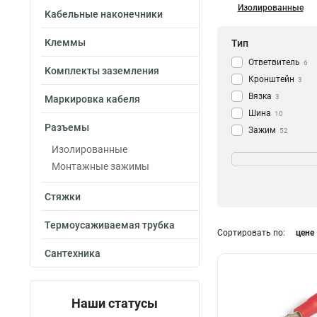
Изолированные
Кабельные наконечники
Клеммы
Тип
Ответвитель
6
Комплекты заземления
Кронштейн
3
Вязка
3
Маркировка кабеля
Шина
10
Разъемы
Зажим
52
Разъем
Сечение
Изолированные
68
Монтажные зажимы
1-4мм²
3
2.5-4.8мм²
3
Стяжки
1.5-4.8мм²
3
1.5-2.8мм²
3
Термоусаживаемая трубка
Сортировать по:
цене
1.5-4мм²
8
6-16мм²
Сантехника
10
16мм²
1
4мм²
1
Наши статусы
0.5-16мм²
1