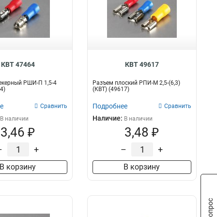
КВТ 47464
КВТ 49617
керный РШИ-П 1,5-4
Разъем плоский РПИ-М 2,5-(6,3)
4)
(КВТ) (49617)
е
Подробнее
Сравнить
Сравнить
Наличие:
В наличии
В наличии
3,46 ₽
3,48 ₽
–
+
–
+
В корзину
В корзину