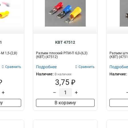
1
КВТ 47512
 1,5-(2,8)
Разъем плоский РПИ-П 6,0-(6,3)
Разъем ште
(КВТ) (47512)
(КВТ) (4751
Подробнее
Подробне
Сравнить
Сравнить
Наличие:
Наличие:
В наличии
₽
3,75 ₽
+
–
+
ну
В корзину