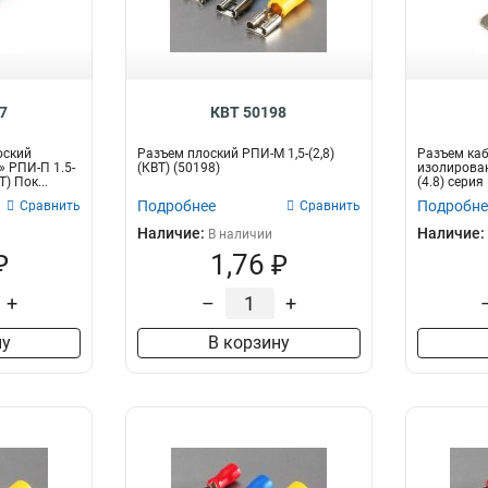
7
КВТ 50198
оский
Разъем плоский РПИ-М 1,5-(2,8)
Разъем ка
 РПИ-П 1.5-
(КВТ) (50198)
изолирован
) Пок...
(4.8) серия
Подробнее
Подробне
Сравнить
Сравнить
Наличие:
Наличие:
В наличии
₽
1,76 ₽
+
–
+
ну
В корзину